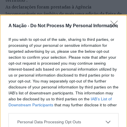
território”.
As declarações foram prestadas à Agência
Incomparáveis no âmbito de mais uma edição da Feira de
São Tiago, que decorreu entre os dias 16 e 26 de julho,
A Nação -
Do Not Process My Personal Information
na Covilhã, sendo considerada um dos mais antigos
certames populares de Portugal. Com origens medievais
If you wish to opt-out of the sale, sharing to third parties, or
e realizada anualmente na “Cidade Neve”, a feira conjuga
CONTINUAR A LER
processing of your personal or sensitive information for
tradição, atividade económica, comércio, gastronomia,
targeted advertising by us, please use the below opt-out
animação cultural e divulgação empresarial,
section to confirm your selection. Please note that after your
constituindo um dos principais momentos de promoção
opt-out request is processed you may continue seeing
do município e da Beira Interior.
interest-based ads based on personal information utilized by
ATUALIDADE
us or personal information disclosed to third parties prior to
Rio de Janeiro: Governo do Estado
Para António Carlos, o crescimento alcançado ao longo
your opt-out. You may separately opt-out of the further
propõe parceria com a FUNCEX para
dos últimos anos representa o cumprimento dos
disclosure of your personal information by third parties on the
IAB’s list of downstream participants. This information may
objetivos que traçou quando iniciou o seu percurso no
“reforçar inteligência sobre
also be disclosed by us to third parties on the
IAB’s List of
setor imobiliário. O empresário considera que o
comércio exterior”
Downstream Participants
that may further disclose it to other
reconhecimento conquistado resulta da proximidade
third parties.
com a comunidade e da capacidade de apoiar não apenas
Publicado
4 horas atrás
on
06/08/2026
compradores e vendedores, mas também iniciativas
Personal Data Processing Opt Outs
Por
Ígor Lopes