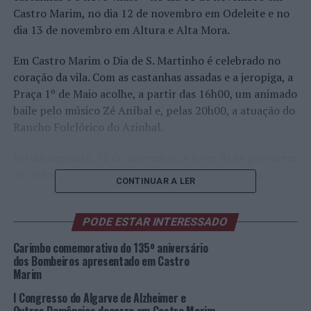
Castro Marim, no dia 12 de novembro em Odeleite e no
dia 13 de novembro em Altura e Alta Mora.
Em Castro Marim o Dia de S. Martinho é celebrado no
coração da vila. Com as castanhas assadas e a jeropiga, a
Praça 1º de Maio acolhe, a partir das 16h00, um animado
baile pelo músico Zé Aníbal e, pelas 20h00, a atuação do
Rancho Folclórico do Azinhal.
No dia seguinte, 12 de novembro, é a vez de se provarem
as castanhas e a jeropiga em Odeleite, a partir das
CONTINUAR A LER
15h00. Este convívio será animado pelo Duo Reflexo.
Em Altura, as celebrações acontecem no dia 13 de
PODE ESTAR INTERESSADO
novembro, com a “Feirinha da Castanha”, que abre pelas
Carimbo comemorativo do 135º aniversário
10h00, junto ao Mercado Municipal. A partir das 14h00,
dos Bombeiros apresentado em Castro
música com Silvino Campos e, pelas 16h00, atuação do
Marim
Grupo Etnográfico St. António de Arenilha.
I Congresso do Algarve de Alzheimer e