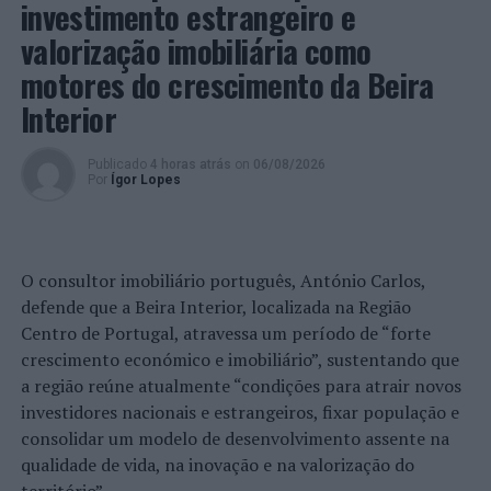
investimento estrangeiro e
Foto: DR.
valorização imobiliária como
motores do crescimento da Beira
TÓPICOS RELACIONADOS:
CASTRO MARIM
DESTAQUE
Interior
MAGUSTO
SÃO MARTINHO
PRÓXIMO
Publicado
4 horas atrás
on
06/08/2026
Boeing Boeing” ‘aterra’ no Cineteatro Anadia
Por
Ígor Lopes
NÃO PERCA
Renato Cunha e Lisboa String Trio encerram
“Património a Norte” em Felgueiras
O consultor imobiliário português, António Carlos,
defende que a Beira Interior, localizada na Região
Centro de Portugal, atravessa um período de “forte
crescimento económico e imobiliário”, sustentando que
a região reúne atualmente “condições para atrair novos
investidores nacionais e estrangeiros, fixar população e
consolidar um modelo de desenvolvimento assente na
qualidade de vida, na inovação e na valorização do