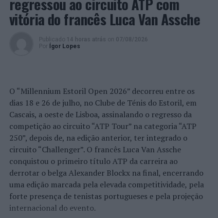
regressou ao circuito ATP com
articulada entre vários domínios (e.g. ciência, cultura,
desporto, ambiente, etc.) e simultaneamente, reforçar
vitória do francês Luca Van Assche
os impactos dos projetos de desenvolvimento curricular
existentes.
Publicado
14 horas atrás
on
07/08/2026
Por
Ígor Lopes
“Pretende-se também revitalizar a Rede Escolar de
Ciência e de Apoio à Investigação Científica,
dinamizando o potencial dos Laboratórios e Unidade de
O “Millennium Estoril Open 2026” decorreu entre os
Memória instalados nas escolas sede de agrupamento do
dias 18 e 26 de julho, no Clube de Ténis do Estoril, em
concelho de Viana do Castelo, no âmbito da autonomia e
Cascais, a oeste de Lisboa, assinalando o regresso da
flexibilidade curricular conferida às escolas”, refere o
competição ao circuito “ATP Tour” na categoria “ATP
Município.
250”, depois de, na edição anterior, ter integrado o
Paralelamente, continuará o investimento nos
circuito “Challenger”. O francês Luca Van Assche
equipamentos educativos, assim como será dada
conquistou o primeiro título ATP da carreira ao
continuidade ao Programa de Requalificação e
derrotar o belga Alexander Blockx na final, encerrando
Modernização do Parque Escolar do Concelho.
uma edição marcada pela elevada competitividade, pela
forte presença de tenistas portugueses e pela projeção
Relativamente à
Cultura
, a candidatura de Viana do
internacional do evento.
Castelo a Capital Europeia da Cultura 2027 permitiu a