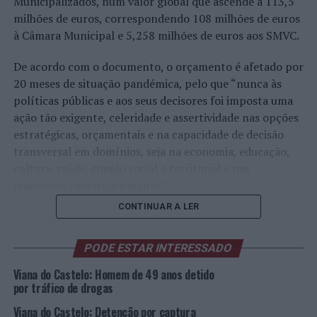
Municipalizados, num valor global que ascende a 113,5
milhões de euros, correspondendo 108 milhões de euros
à Câmara Municipal e 5,258 milhões de euros aos SMVC.
De acordo com o documento, o orçamento é afetado por
20 meses de situação pandémica, pelo que “nunca às
políticas públicas e aos seus decisores foi imposta uma
ação tão exigente, celeridade e assertividade nas opções
estratégicas, orçamentais e na capacidade de decisão
transversal em domínios, seja na economia, educação,
cultura, saúde, coesão social e territorial e nas
transições climática e digital”.
CONTINUAR A LER
Neste cenário, o orçamento apresenta como fator
positivo “a capacidade que o Município mantém na
PODE ESTAR INTERESSADO
captação de Fundos Comunitários (tendo garantido até
ao momento 40 milhões de euros no PT2020),
Viana do Castelo: Homem de 49 anos detido
estabelecendo-se como quadro de oportunidade o
por tráfico de drogas
período de “Overbooking” do PT2020, o Programa de
Viana do Castelo: Detenção por captura