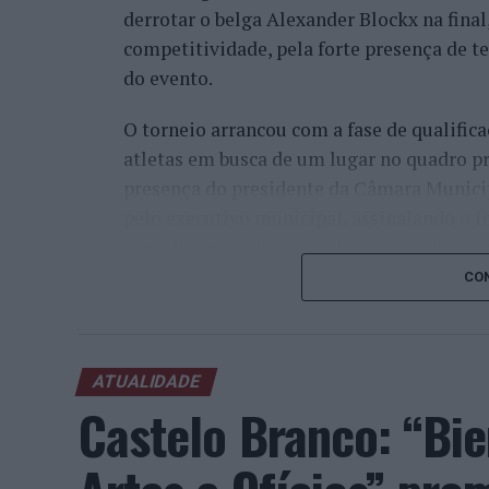
derrotar o belga Alexander Blockx na fina
competitividade, pela forte presença de t
do evento.
O torneio arrancou com a fase de qualifica
atletas em busca de um lugar no quadro pr
presença do presidente da Câmara Munici
pelo executivo municipal, assinalando o i
concelho no centro do calendário internaci
CON
Apesar das desistências de última hora d
Davidovich Fokina (Espanha) e Matteo Arna
competitivo de elevado nível, liderado pel
ATUALIDADE
pelo italiano Luciano Darderi, pelo chilen
Castelo Branco: “Bie
Um dos momentos mais aguardados da sem
Wawrinka ao Estoril, integrado na digress
torneios do Grand Slam.