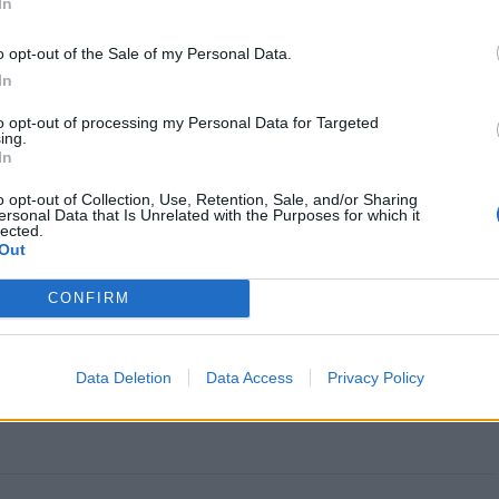
In
o opt-out of the Sale of my Personal Data.
In
do Castelo acolhe etapa do
Viana do Castelo: Ação de
nato Ibérico de Windsurf
fiscalização resulta na apreensão
to opt-out of processing my Personal Data for Targeted
ing.
de armas de fogo
In
o opt-out of Collection, Use, Retention, Sale, and/or Sharing
ersonal Data that Is Unrelated with the Purposes for which it
lected.
Out
CONFIRM
Data Deletion
Data Access
Privacy Policy
CLIQUE PARA COMENTAR