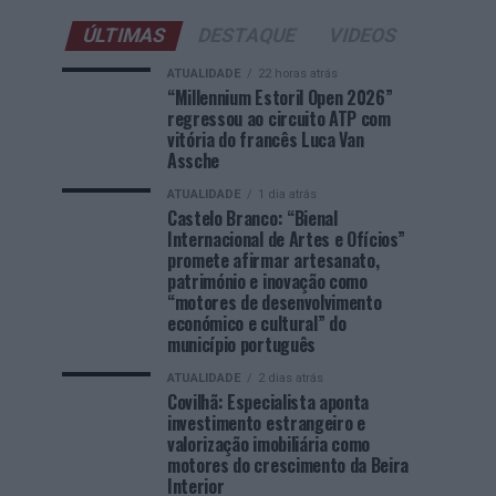
ÚLTIMAS
DESTAQUE
VIDEOS
ATUALIDADE
22 horas atrás
“Millennium Estoril Open 2026”
regressou ao circuito ATP com
vitória do francês Luca Van
Assche
ATUALIDADE
1 dia atrás
Castelo Branco: “Bienal
Internacional de Artes e Ofícios”
promete afirmar artesanato,
património e inovação como
“motores de desenvolvimento
económico e cultural” do
município português
ATUALIDADE
2 dias atrás
Covilhã: Especialista aponta
investimento estrangeiro e
valorização imobiliária como
motores do crescimento da Beira
Interior