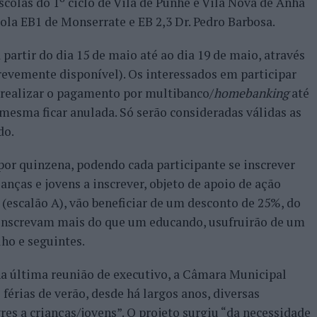
Escolas do 1º ciclo de Vila de Punhe e Vila Nova de Anha
cola EB1 de Monserrate e EB 2,3 Dr. Pedro Barbosa.
 partir do dia 15 de maio até ao dia 19 de maio, através
brevemente disponível). Os interessados em participar
 realizar o pagamento por multibanco/
homebanking
até
a mesma ficar anulada. Só serão consideradas válidas as
do.
 por quinzena, podendo cada participante se inscrever
nças e jovens a inscrever, objeto de apoio de ação
o (escalão A), vão beneficiar de um desconto de 25%, do
ue inscrevam mais do que um educando, usufruirão de um
lho e seguintes.
a última reunião de executivo, a Câmara Municipal
férias de verão, desde há largos anos, diversas
es a crianças/jovens”. O projeto surgiu “da necessidade