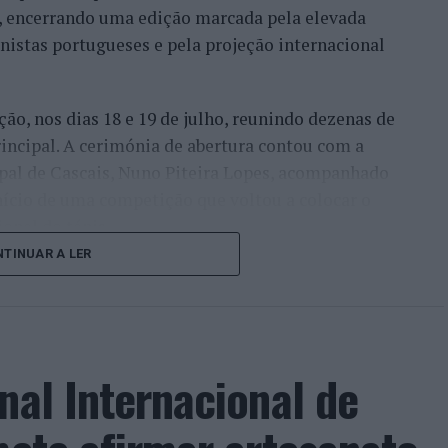
l, encerrando uma edição marcada pela elevada
enistas portugueses e pela projeção internacional
ção, nos dias 18 e 19 de julho, reunindo dezenas de
incipal. A cerimónia de abertura contou com a
pal de Cascais, Nuno Piteira Lopes, acompanhado
nício de uma competição que voltou a colocar o
onal do ténis.
TINUAR A LER
e jogadores como Casper Ruud (Noruega), Alejandro
ldi (Itália), a prova apresentou um quadro
o russo Andrey Rublev, primeiro cabeça de série,
o Alejandro Tabilo e pelo belga Alexander Blockx.
nal Internacional de
ana foi também o regresso do suíço Stan
ão de despedida do antigo vencedor de três