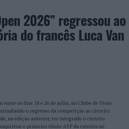
 Open 2026” regressou ao
ória do francês Luca Van
entre os dias 18 e 26 de julho, no Clube de Ténis
 assinalando o regresso da competição ao circuito
e, na edição anterior, ter integrado o circuito
onquistou o primeiro título ATP da carreira ao