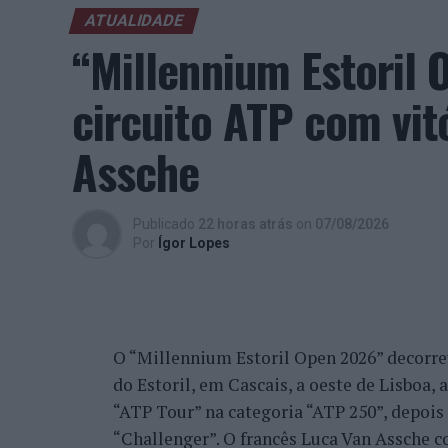
ATUALIDADE
“Millennium Estoril
circuito ATP com vit
Assche
Publicado
22 horas atrás
on
07/08/2026
Por
Ígor Lopes
O “Millennium Estoril Open 2026” decorreu 
do Estoril, em Cascais, a oeste de Lisboa,
“ATP Tour” na categoria “ATP 250”, depois d
“Challenger”. O francês Luca Van Assche c