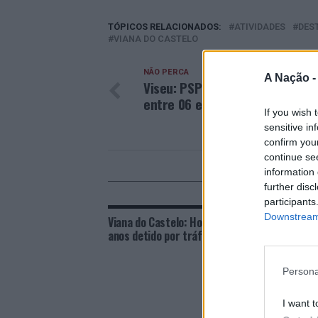
TÓPICOS RELACIONADOS:
ATIVIDADES
DES
VIANA DO CASTELO
NÃO PERCA
A Nação 
Viseu: PSP faz quatro detençõ
entre 06 e 08 de maio
If you wish 
sensitive in
confirm you
continue se
information 
POD
further disc
participants
Downstream 
Viana do Castelo: Homem de 49
Viana 
anos detido por tráfico de drogas
captur
Persona
I want t