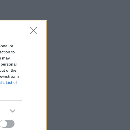
sonal or
ection to
ou may
 personal
out of the
 downstream
B’s List of