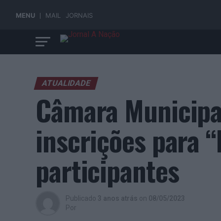
MENU
MAIL
JORNAIS
ATUALIDADE
Câmara Municipal
inscrições para “
participantes
Publicado
3 anos atrás
on
08/05/2023
Por