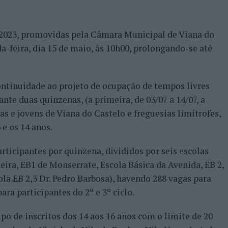
o 2023, promovidas pela Câmara Municipal de Viana do
-feira, dia 15 de maio, às 10h00, prolongando-se até
ontinuidade ao projeto de ocupação de tempos livres
ante duas quinzenas, (a primeira, de 03/07 a 14/07, a
as e jovens de Viana do Castelo e freguesias limítrofes,
e os 14 anos.
articipantes por quinzena, divididos por seis escolas
ira, EB1 de Monserrate, Escola Básica da Avenida, EB 2,
la EB 2,3 Dr. Pedro Barbosa), havendo 288 vagas para
ara participantes do 2º e 3º ciclo.
o de inscritos dos 14 aos 16 anos com o limite de 20