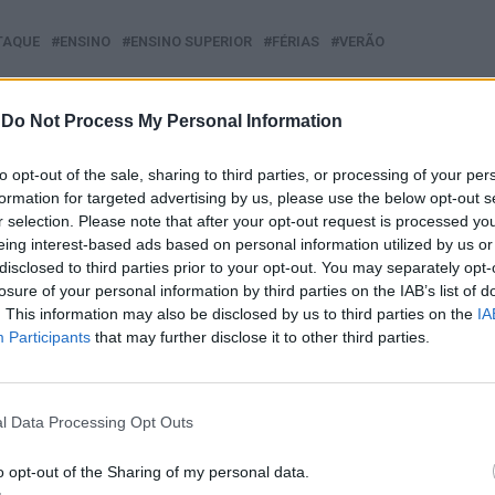
TAQUE
ENSINO
ENSINO SUPERIOR
FÉRIAS
VERÃO
PRÓXIMO
-
Do Not Process My Personal Information
es
Ribeira Grande: Seis suspeitos
detidos pelo crime de tráfico de
to opt-out of the sale, sharing to third parties, or processing of your per
droga
formation for targeted advertising by us, please use the below opt-out s
r selection. Please note that after your opt-out request is processed y
eing interest-based ads based on personal information utilized by us or
disclosed to third parties prior to your opt-out. You may separately opt-
E ESTAR INTERESSADO
losure of your personal information by third parties on the IAB’s list of
. This information may also be disclosed by us to third parties on the
IA
Participants
that may further disclose it to other third parties.
do Castelo: Detenção por
Barcelos: Mais de quatro mil
a ilegal de aves
crianças vivem dias mágicos na
natureza com “Brincadeiras sem
Tempo”
l Data Processing Opt Outs
o opt-out of the Sharing of my personal data.