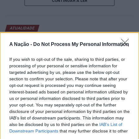
CONTINUAR A LER
abertura contou com a presença do presidente da
Câmara Municipal de Cascais, Nuno Piteira Lopes,
acompanhado pelo executivo municipal, assinalando o
início de uma competição que voltou a colocar o
ATUALIDADE
concelho no centro do calendário internacional do
Castelo Branco: “Bienal
ténis.
A Nação -
Do Not Process My Personal Information
Internacional de Artes e Ofícios”
Apesar das desistências de última hora de jogadores
promete afirmar artesanato,
If you wish to opt-out of the sale, sharing to third parties, or
como Casper Ruud (Noruega), Alejandro Davidovich
património e inovação como
processing of your personal or sensitive information for
Fokina (Espanha) e Matteo Arnaldi (Itália), a prova
targeted advertising by us, please use the below opt-out
“motores de desenvolvimento
apresentou um quadro competitivo de elevado nível,
section to confirm your selection. Please note that after your
liderado pelo russo Andrey Rublev, primeiro cabeça de
económico e cultural” do município
opt-out request is processed you may continue seeing
série, pelo italiano Luciano Darderi, pelo chileno
interest-based ads based on personal information utilized by
português
Alejandro Tabilo e pelo belga Alexander Blockx.
us or personal information disclosed to third parties prior to
Um dos momentos mais aguardados da semana foi
your opt-out. You may separately opt-out of the further
Publicado
7 horas atrás
on
07/08/2026
disclosure of your personal information by third parties on the
também o regresso do suíço Stan Wawrinka ao Estoril,
Por
Ígor Lopes
IAB’s list of downstream participants. This information may
integrado na digressão de despedida do antigo vencedor
also be disclosed by us to third parties on the
IAB’s List of
de três torneios do Grand Slam.
Downstream Participants
that may further disclose it to other
third parties.