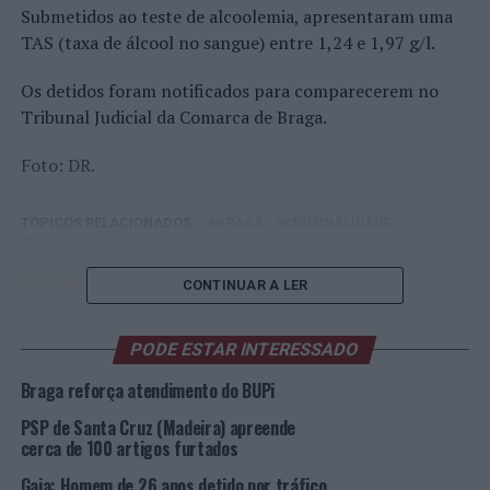
Submetidos ao teste de alcoolemia, apresentaram uma
TAS (taxa de álcool no sangue) entre 1,24 e 1,97 g/l.
Os detidos foram notificados para comparecerem no
Tribunal Judicial da Comarca de Braga.
Foto: DR.
TÓPICOS RELACIONADOS:
BRAGA
CRIMINALIDADE
DESTAQUE
PSP
PRÓXIMO
CONTINUAR A LER
Viana do Castelo: Grupo Sandokan inaugura novo espaço
na Zona Industrial do Neiva
PODE ESTAR INTERESSADO
NÃO PERCA
Cineteatro Anadia acolhe final da fase municipal do
Braga reforça atendimento do BUPi
Concurso Intermunicipal de Leitura
PSP de Santa Cruz (Madeira) apreende
cerca de 100 artigos furtados
Gaia: Homem de 26 anos detido por tráfico