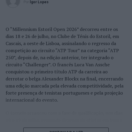
Por
Ígor Lopes
O “Millennium Estoril Open 2026” decorreu entre os
dias 18 e 26 de julho, no Clube de Ténis do Estoril, em
Cascais, a oeste de Lisboa, assinalando o regresso da
competição ao circuito “ATP Tour” na categoria “ATP
250”, depois de, na edição anterior, ter integrado o
circuito “Challenger”. O francês Luca Van Assche
conquistou o primeiro título ATP da carreira ao
derrotar o belga Alexander Blockx na final, encerrando
uma edição marcada pela elevada competitividade, pela
forte presença de tenistas portugueses e pela projeção
internacional do evento.
O torneio arrancou com a fase de qualificação, nos dias
18 e 19 de julho, reunindo dezenas de atletas em busca
de um lugar no quadro principal. A cerimónia de