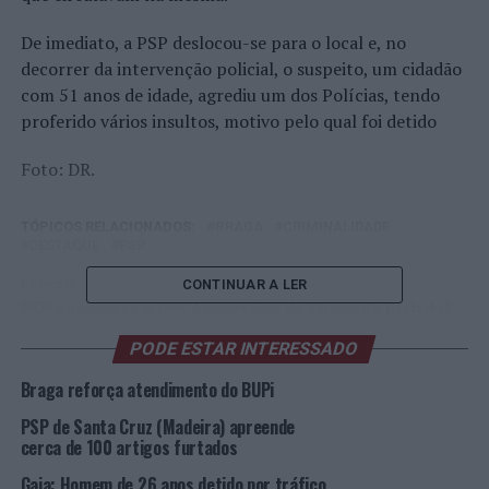
De imediato, a PSP deslocou-se para o local e, no
decorrer da intervenção policial, o suspeito, um cidadão
com 51 anos de idade, agrediu um dos Polícias, tendo
proferido vários insultos, motivo pelo qual foi detido
Foto: DR.
TÓPICOS RELACIONADOS:
BRAGA
CRIMINALIDADE
DESTAQUE
PSP
CONTINUAR A LER
PRÓXIMO
PSP comemora o 95º Aniversário do Comando Distrital
de Setúbal
PODE ESTAR INTERESSADO
NÃO PERCA
Guimarães: PSP faz detenção por tráfico de
Braga reforça atendimento do BUPi
estupefacientes
PSP de Santa Cruz (Madeira) apreende
cerca de 100 artigos furtados
Gaia: Homem de 26 anos detido por tráfico