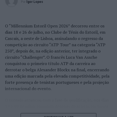
Por
Ígor Lopes
O “Millennium Estoril Open 2026” decorreu entre os
dias 18 e 26 de julho, no Clube de Ténis do Estoril, em
Cascais, a oeste de Lisboa, assinalando o regresso da
competição ao circuito “ATP Tour” na categoria “ATP
250”, depois de, na edição anterior, ter integrado o
circuito “Challenger”. O francês Luca Van Assche
conquistou o primeiro título ATP da carreira ao
derrotar o belga Alexander Blockx na final, encerrando
uma edição marcada pela elevada competitividade, pela
forte presença de tenistas portugueses e pela projeção
internacional do evento.
O torneio arrancou com a fase de qualificação, nos dias
18 e 19 de julho, reunindo dezenas de atletas em busca
de um lugar no quadro principal. A cerimónia de