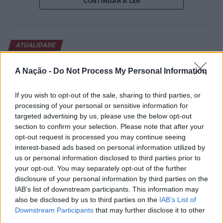
CONTINUAR A LER
abertura contou com a presença do presidente da
Câmara Municipal de Cascais, Nuno Piteira Lopes,
acompanhado pelo executivo municipal, assinalando o
início de uma competição que voltou a colocar o
ATUALIDADE
concelho no centro do calendário internacional do
Castelo Branco: “Bienal
ténis.
A Nação -
Do Not Process My Personal Information
Internacional de Artes e Ofícios”
Apesar das desistências de última hora de jogadores
promete afirmar artesanato,
If you wish to opt-out of the sale, sharing to third parties, or
como Casper Ruud (Noruega), Alejandro Davidovich
património e inovação como
processing of your personal or sensitive information for
Fokina (Espanha) e Matteo Arnaldi (Itália), a prova
targeted advertising by us, please use the below opt-out
“motores de desenvolvimento
apresentou um quadro competitivo de elevado nível,
section to confirm your selection. Please note that after your
liderado pelo russo Andrey Rublev, primeiro cabeça de
económico e cultural” do município
opt-out request is processed you may continue seeing
série, pelo italiano Luciano Darderi, pelo chileno
interest-based ads based on personal information utilized by
português
Alejandro Tabilo e pelo belga Alexander Blockx.
us or personal information disclosed to third parties prior to
Um dos momentos mais aguardados da semana foi
your opt-out. You may separately opt-out of the further
Publicado
1 dia atrás
on
07/08/2026
disclosure of your personal information by third parties on the
também o regresso do suíço Stan Wawrinka ao Estoril,
Por
Ígor Lopes
IAB’s list of downstream participants. This information may
integrado na digressão de despedida do antigo vencedor
also be disclosed by us to third parties on the
IAB’s List of
de três torneios do Grand Slam.
Downstream Participants
that may further disclose it to other
third parties.