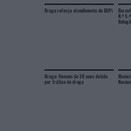
Braga reforça atendimento do BUPi
Barcel
N.ª S.
Balug
Braga: Homem de 38 anos detido
Municí
por tráfico de droga
Nacion