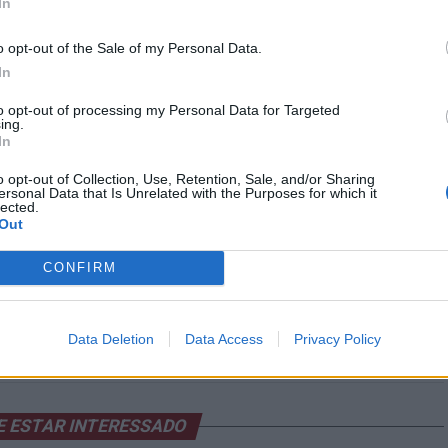
Jovens do Ano Santo Jacobeu 2021/22.
In
taca-se por incluir patrimónios únicos no mundo: a
o opt-out of the Sale of my Personal Data.
In
bem conservada do mundo, e a Reserva da Biosfera
disso, o seu traçado é um dos escassos cinco que ligam
to opt-out of processing my Personal Data for Targeted
ing.
de Compostela.
In
o opt-out of Collection, Use, Retention, Sale, and/or Sharing
ersonal Data that Is Unrelated with the Purposes for which it
lected.
Out
AMINHO DA GEIRA
DESTAQUE
PEREGRINAÇÃO
RELIGIÃO
CONFIRM
PRÓXIMO
marcado
Ética e Deontologia Profissional em
2
foco na Agrária de Coimbra
Data Deletion
Data Access
Privacy Policy
E ESTAR INTERESSADO