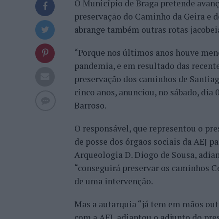
O Município de Braga pretende avança
preservação do Caminho da Geira e d
abrange também outras rotas jacobei
“Porque nos últimos anos houve menos
pandemia, e em resultado das recente
preservação dos caminhos de Santiago
cinco anos, anunciou, no sábado, dia 
Barroso.
O responsável, que representou o pre
de posse dos órgãos sociais da AEJ p
Arqueologia D. Diogo de Sousa, adian
“conseguirá preservar os caminhos Ce
de uma intervenção.
Mas a autarquia “já tem em mãos outr
com a AEJ, adiantou o adjunto do pre