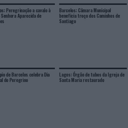
os: Peregrinação a cavalo à
Barcelos: Câmara Municipal
ª Senhora Aparecida de
beneficia troço dos Caminhos de
ães
Santiago
pio de Barcelos celebra Dia
Lagos: Órgão de tubos da Igreja de
al do Peregrino
Santa Maria restaurado