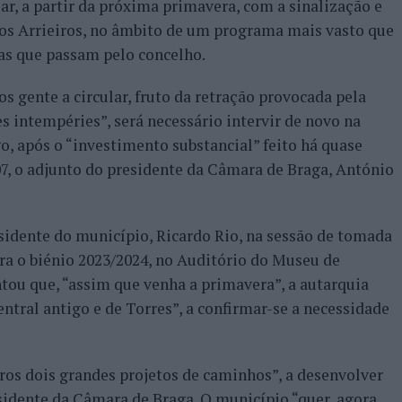
r, a partir da próxima primavera, com a sinalização e
os Arrieiros, no âmbito de um programa mais vasto que
as que passam pelo concelho.
 gente a circular, fruto da retração provocada pela
s intempéries”, será necessário intervir de novo na
, após o “investimento substancial” feito há quase
07, o adjunto do presidente da Câmara de Braga, António
sidente do município, Ricardo Rio, na sessão de tomada
ara o biénio 2023/2024, no Auditório do Museu de
tou que, “assim que venha a primavera”, a autarquia
ntral antigo e de Torres”, a confirmar-se a necessidade
os dois grandes projetos de caminhos”, a desenvolver
sidente da Câmara de Braga. O município “quer, agora,