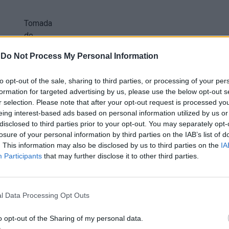
Tomada
de
Posse
-
Do Not Process My Personal Information
(Foto:
DR)
to opt-out of the sale, sharing to third parties, or processing of your per
formation for targeted advertising by us, please use the below opt-out s
r selection. Please note that after your opt-out request is processed y
omeça na Sé de Braga e passa pelos municípios de
eing interest-based ads based on personal information utilized by us or
reiro e Melgaço, entrando na Galiza pela Portela
disclosed to third parties prior to your opt-out. You may separately opt-
losure of your personal information by third parties on the IAB’s list of
corrido por mais de três mil peregrinos, um terço dos
. This information may also be disclosed by us to third parties on the
IA
 e Espanha, mas também de Itália, Inglaterra, Alemanha,
Participants
that may further disclose it to other third parties.
sil, EUA, Austrália ou Países Baixos.
17, em Ribadavia (Galiza) e Braga, reconhecido pela
l Data Processing Opt Outs
cações da associação de municípios transfronteiriços
Porto e Norte de Portugal (2021) e foi um itinerário
o opt-out of the Sharing of my personal data.