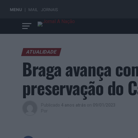
MENU
MAIL
JORNAIS
ATUALIDADE
Braga avança com
preservação do C
Publicado
4 anos atrás
on
09/01/2023
Por