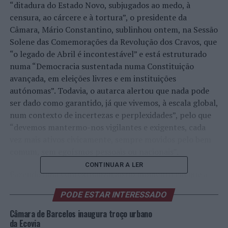
“ditadura do Estado Novo, subjugados ao medo, à
censura, ao cárcere e à tortura”, o presidente da
Câmara, Mário Constantino, sublinhou ontem, na Sessão
Solene das Comemorações da Revolução dos Cravos, que
“o legado de Abril é incontestável” e está estruturado
numa “Democracia sustentada numa Constituição
avançada, em eleições livres e em instituições
autónomas”. Todavia, o autarca alertou que nada pode
ser dado como garantido, já que vivemos, à escala global,
num contexto de incertezas e perplexidades”, pelo que
“devemos mantermo-nos vigilantes e exigentes, cada
vez mais ativos civicamente, sempre movidos pelo bem
comum, sem egoísmos pessoais ou nacionais”.
CONTINUAR A LER
Fazendo uma contextualização do momento em que a
Europa vive, Mário Constantino assegurou que “no que
PODE ESTAR INTERESSADO
respeita à guerra na Europa, não há́ dúvidas sobre quem
é o agressor, por mais que a propaganda russa tente
Câmara de Barcelos inaugura troço urbano
encontrar razões para a invasão, ou que alguns políticos
da Ecovia