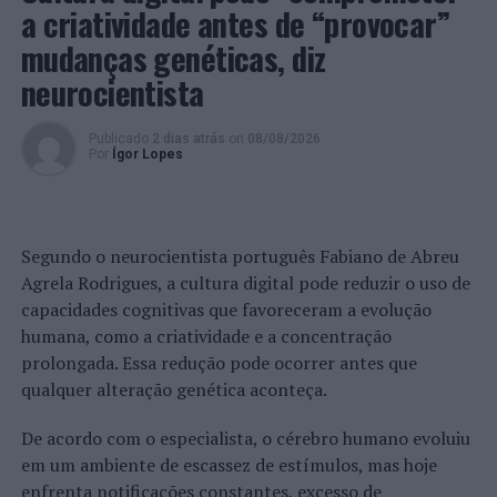
a criatividade antes de “provocar”
realidade, o edil lembrou o “relançamento do trabalho
Casa da Juventude e a criação do Conselho de Juventude,
mudanças genéticas, diz
cujo regime jurídico remonta a 2009, mas que só agora,
neurocientista
em Barcelos, viu a luz do dia”.
Publicado
2 dias atrás
on
08/08/2026
Noutro âmbito, o autarca sublinhou “a intensa
Por
Ígor Lopes
colaboração com as Juntas de Freguesia, uma absoluta
prioridade que dá frutos e afirma a dignidade
institucional colaborativa”, salientando que, no ano e
meio de mandato que este executivo governa, já foram
Segundo o neurocientista português Fabiano de Abreu
atribuídos 12 milhões e meio às Juntas de freguesia,
Agrela Rodrigues, a cultura digital pode reduzir o uso de
verba extra contratos interadministrativos”.
capacidades cognitivas que favoreceram a evolução
humana, como a criatividade e a concentração
Mário Constantino aproveitou, ainda, para sintetizar o
prolongada. Essa redução pode ocorrer antes que
que de mais importante aconteceu desde que tomou
qualquer alteração genética aconteça.
posse em finais outubro de 2021. “Em cerca de um ano,
conseguimos acabar com o grave problema da
De acordo com o especialista, o cérebro humano evoluiu
condenação judicial de mais de 200 milhões de euros,
em um ambiente de escassez de estímulos, mas hoje
assinando um acordo histórico com as Águas de
enfrenta notificações constantes, excesso de