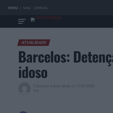
MENU
MAIL
JORNAIS
ATUALIDADE
Barcelos: Detenç
idoso
Publicado
4 anos atrás
on
17/01/2023
Por