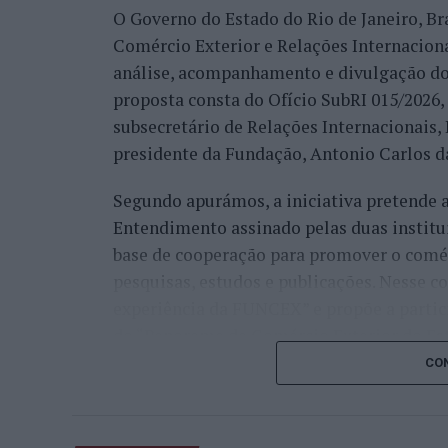
muitos países que vêm diretamente ter co
O Governo do Estado do Rio de Janeiro, Bra
venda do imóvel deles, para comprar um i
Comércio Exterior e Relações Internacio
revelou.
análise, acompanhamento e divulgação do
proposta consta do Ofício SubRI 015/2026, 
A procura internacional e a transfo
subsecretário de Relações Internacionais
“crescimento da região”
presidente da Fundação, Antonio Carlos da
Segundo apurámos, a iniciativa pretende
Além da procura nacional, António Carlos 
Entendimento assinado pelas duas institu
está também a captar investidores estrang
base de cooperação para promover o comérc
espanhóis”.
pesquisas, estudos e publicações. Nesse c
Na perspetiva deste profissional, esta pr
experiência da FUNCEX” e propõe a partic
durante a pandemia, quando defendeu publ
do “Panorama de Comércio Exterior do Esta
destinos mais procurados da Europa e do
certificação dos conteúdos de um Dashboa
CON
“Se voltarmos seis anos atrás, por exemp
O “Panorama” deverá assumir o formato de
vídeo nas redes sociais e disse, publicam
acessível e atualizada sobre exportações,