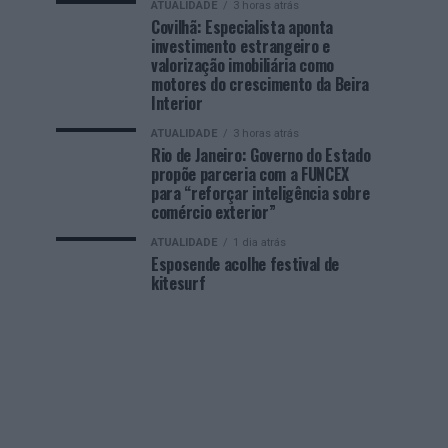
ATUALIDADE
3 horas atrás
Covilhã: Especialista aponta
investimento estrangeiro e
valorização imobiliária como
motores do crescimento da Beira
Interior
ATUALIDADE
3 horas atrás
Rio de Janeiro: Governo do Estado
propõe parceria com a FUNCEX
para “reforçar inteligência sobre
comércio exterior”
ATUALIDADE
1 dia atrás
Esposende acolhe festival de
kitesurf