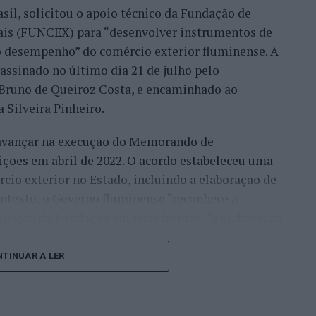
migo, já, com a minha equipa, para fazermos a
sil, solicitou o apoio técnico da Fundação de
móvel, para um desenvolvimento turístico”,
nais (FUNCEX) para “desenvolver instrumentos de
 desempenho” do comércio exterior fluminense. A
assinado no último dia 21 de julho pelo
rmação da habitação impulsionam o
, Bruno de Queiroz Costa, e encaminhado ao
 Silveira Pinheiro.
 avançar na execução do Memorando de
frisa que o mercado imobiliário da Beira Interior
ições em abril de 2022. O acordo estabeleceu uma
eiros, “nomeadamente do Brasil, França, Israel e
io exterior no Estado, incluindo a elaboração de
ontexto, o Governo fluminense “reconhece a
ocura resulta de uma tendência que antecipou ainda
ipação da Fundação em duas frentes: “a elaboração
icamente que Portugal se tornaria “um dos
do do Rio de Janeiro” e a estruturação e
 mundo”.
rd de Comércio Exterior”.
TINUAR A LER
lo, em plena pandemia de Covid-19, publiquei um
 uma publicação institucional, com uma leitura
ente, que Portugal pós-pandemia iria ser um dos
 importações, corrente de comércio, saldo