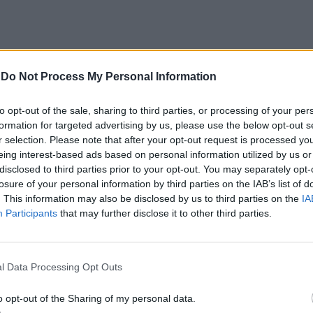
-
Do Not Process My Personal Information
 Carlos, defende que a Beira Interior, localizada
to opt-out of the sale, sharing to third parties, or processing of your per
um período de “forte crescimento económico e
formation for targeted advertising by us, please use the below opt-out s
úne atualmente “condições para atrair novos
r selection. Please note that after your opt-out request is processed y
xar população e consolidar um modelo de
eing interest-based ads based on personal information utilized by us or
disclosed to third parties prior to your opt-out. You may separately opt-
ida, na inovação e na valorização do território”.
losure of your personal information by third parties on the IAB’s list of
a Incomparáveis no âmbito de mais uma edição da
. This information may also be disclosed by us to third parties on the
IA
dias 16 e 26 de julho, na Covilhã, sendo considerada
Participants
that may further disclose it to other third parties.
e Portugal. Com origens medievais e realizada
uga tradição, atividade económica, comércio,
ção empresarial, constituindo um dos principais
l Data Processing Opt Outs
Beira Interior.
o opt-out of the Sharing of my personal data.