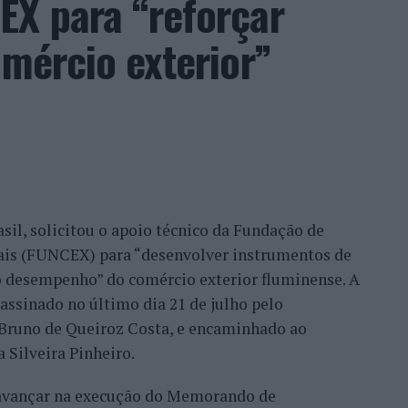
EX para “reforçar
, promessa conquistada e é isto que eu faço.
so, na medida em que as pessoas sentem a
omércio exterior”
o que nós temos feito, no fundo, por uma
ilhã, Belmonte, Fundão, Manteigas, tenho feito um
eu este consultor, que acrescentou que esse
confiança demonstrada por clientes nacionais e
ade do país, mas inclusive outros países. Há
migo, já, com a minha equipa, para fazermos a
sil, solicitou o apoio técnico da Fundação de
móvel, para um desenvolvimento turístico”,
nais (FUNCEX) para “desenvolver instrumentos de
 desempenho” do comércio exterior fluminense. A
assinado no último dia 21 de julho pelo
rmação da habitação impulsionam o
, Bruno de Queiroz Costa, e encaminhado ao
 Silveira Pinheiro.
 avançar na execução do Memorando de
frisa que o mercado imobiliário da Beira Interior