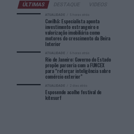
ÚLTIMAS
DESTAQUE
VIDEOS
ATUALIDADE
5 horas atrás
Covilhã: Especialista aponta
investimento estrangeiro e
valorização imobiliária como
motores do crescimento da Beira
Interior
ATUALIDADE
6 horas atrás
Rio de Janeiro: Governo do Estado
propõe parceria com a FUNCEX
para “reforçar inteligência sobre
comércio exterior”
ATUALIDADE
2 dias atrás
Esposende acolhe festival de
kitesurf