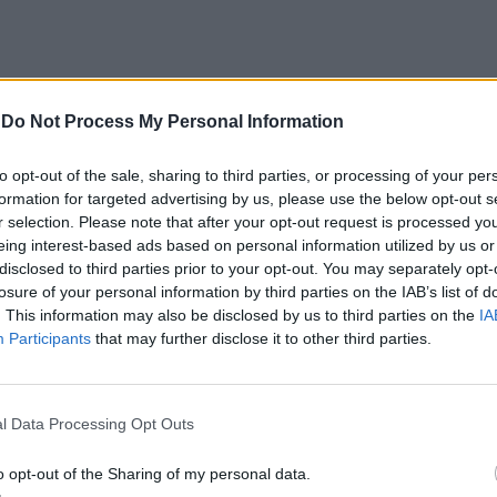
os serve sabores de bacalhau
Barcelos vai ter um novo Pavilhão
-
Do Not Process My Personal Information
restaurantes num fim de
Multiusos
 gastronómico imperdível
to opt-out of the sale, sharing to third parties, or processing of your per
formation for targeted advertising by us, please use the below opt-out s
r selection. Please note that after your opt-out request is processed y
eing interest-based ads based on personal information utilized by us or
disclosed to third parties prior to your opt-out. You may separately opt-
losure of your personal information by third parties on the IAB’s list of
. This information may also be disclosed by us to third parties on the
IA
Participants
that may further disclose it to other third parties.
CLIQUE PARA COMENTAR
l Data Processing Opt Outs
o opt-out of the Sharing of my personal data.