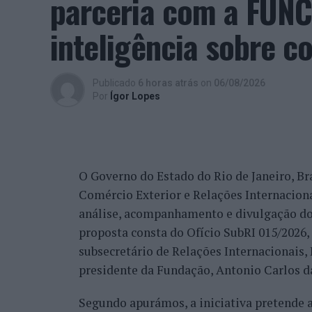
parceria com a FUNC
“O meu sentimento é de promessa cumprida
Aquilo que eu cumpro, para mim, é glorio
inteligência sobre c
satisfação, tal como eu, de todo o trabalh
comunidade que é grande, não só pela Cov
trabalho de divulgação e de ação”, descrev
Publicado
6 horas atrás
on
06/08/2026
reconhecimento se reflete igualmente na 
Por
Ígor Lopes
internacionais.
“Nós estamos a conquistar não só cada cid
muitos países que vêm diretamente ter co
O Governo do Estado do Rio de Janeiro, Bra
venda do imóvel deles, para comprar um i
Comércio Exterior e Relações Internacio
revelou.
análise, acompanhamento e divulgação do
proposta consta do Ofício SubRI 015/2026, 
A procura internacional e a transfo
subsecretário de Relações Internacionais
“crescimento da região”
presidente da Fundação, Antonio Carlos da
Segundo apurámos, a iniciativa pretende
Além da procura nacional, António Carlos 