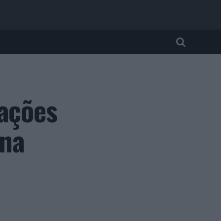
rações
ana