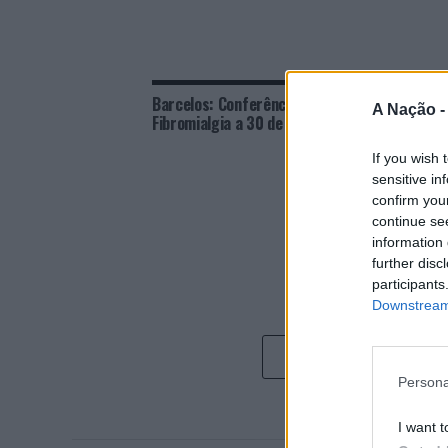
Barcelos: Conferência sobre
Barcel
A Nação 
Fibromialgia a 30 de maio no IPCA
em 41 
semana
If you wish 
sensitive in
confirm you
continue se
information 
further disc
participants
Downstream 
Persona
I want t