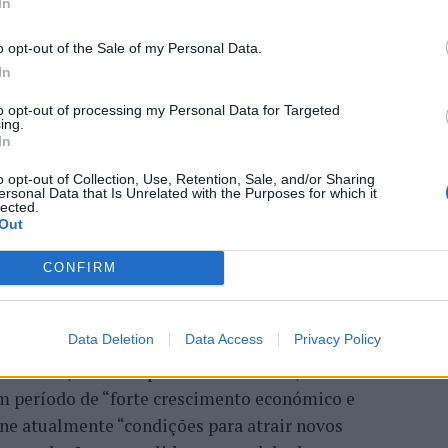
In
o opt-out of the Sale of my Personal Data.
a aponta investimento
In
zação imobiliária como
to opt-out of processing my Personal Data for Targeted
ing.
In
to da Beira Interior
o opt-out of Collection, Use, Retention, Sale, and/or Sharing
ersonal Data that Is Unrelated with the Purposes for which it
lected.
Out
CONFIRM
Data Deletion
Data Access
Privacy Policy
 Carlos, defende que a Beira Interior, localizada
um período de “forte crescimento económico e
úne atualmente “condições para atrair novos