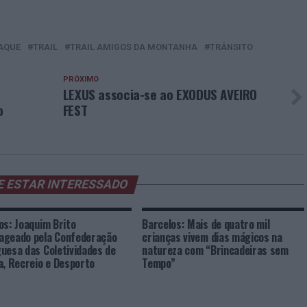
AQUE
TRAIL
TRAIL AMIGOS DA MONTANHA
TRÂNSITO
PRÓXIMO
LEXUS associa-se ao EXODUS AVEIRO
o
FEST
E ESTAR INTERESSADO
os: Joaquim Brito
Barcelos: Mais de quatro mil
ageado pela Confederação
crianças vivem dias mágicos na
uesa das Coletividades de
natureza com “Brincadeiras sem
a, Recreio e Desporto
Tempo”