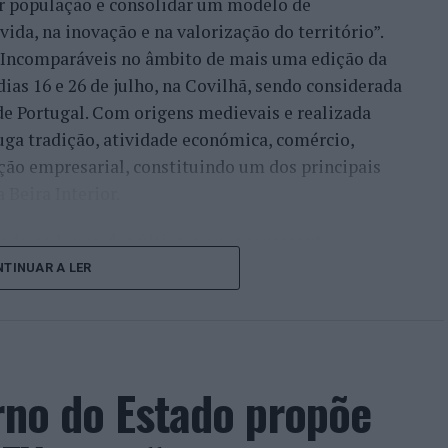
xar população e consolidar um modelo de
ida, na inovação e na valorização do território”.
a Incomparáveis no âmbito de mais uma edição da
dias 16 e 26 de julho, na Covilhã, sendo considerada
e Portugal. Com origens medievais e realizada
uga tradição, atividade económica, comércio,
ção empresarial, constituindo um dos principais
Beira Interior.
çado ao longo dos últimos anos representa o
do iniciou o seu percurso no setor imobiliário. O
TINUAR A LER
to conquistado resulta da proximidade com a
ão apenas compradores e vendedores, mas também
imento regional. Segundo explicou, esse
 sua presença em vários concelhos da Beira
rno do Estado propõe
ras”.