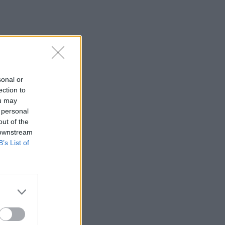
sonal or
ection to
ou may
 personal
out of the
 downstream
B’s List of