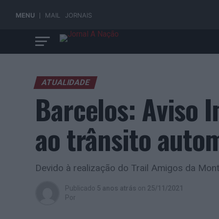
MENU
MAIL
JORNAIS
ATUALIDADE
Barcelos: Aviso 
ao trânsito auto
Devido à realização do Trail Amigos da Mon
Publicado
5 anos atrás
on
25/11/2021
Por