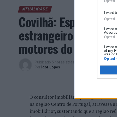
Opted 
ATUALIDADE
I want t
Covilhã: Especialist
Opted 
estrangeiro e valori
I want 
Advertis
Opted 
motores do crescimen
I want t
of my P
was col
Opted 
Publicado
5 horas atrás
on
06/08/2026
Por
Ígor Lopes
O consultor imobiliário português, António
na Região Centro de Portugal, atravessa 
imobiliário”, sustentando que a região re