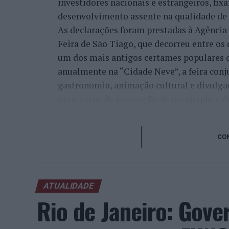
investidores nacionais e estrangeiros, fi
desenvolvimento assente na qualidade de v
As declarações foram prestadas à Agênci
Feira de São Tiago, que decorreu entre os 
um dos mais antigos certames populares d
anualmente na “Cidade Neve”, a feira conj
gastronomia, animação cultural e divulga
momentos de promoção do município e da 
Para António Carlos, o crescimento alcan
cumprimento dos objetivos que traçou quan
CON
empresário considera que o reconhecimen
comunidade e da capacidade de apoiar n
iniciativas locais e projetos de desenvolv
ATUALIDADE
envolvimento tem permitido “consolidar a
Rio de Janeiro: Gove
Interior e alargar a atividade além-frontei