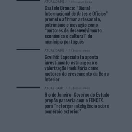
ATUALIDADE
4 minutos atrás
Castelo Branco: “Bienal
Internacional de Artes e Ofícios”
promete afirmar artesanato,
património e inovação como
“motores de desenvolvimento
económico e cultural” do
município português
ATUALIDADE
17 horas atrás
Covilhã: Especialista aponta
investimento estrangeiro e
valorização imobiliária como
motores do crescimento da Beira
Interior
ATUALIDADE
18 horas atrás
Rio de Janeiro: Governo do Estado
propõe parceria com a FUNCEX
para “reforçar inteligência sobre
comércio exterior”