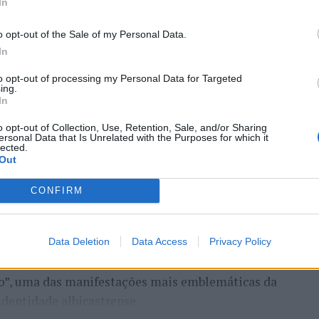
In
o opt-out of the Sale of my Personal Data.
In
to opt-out of processing my Personal Data for Targeted
ing.
In
ro de Portugal, acolhe, nos dias 4 e 5 de setembro,
o opt-out of Collection, Use, Retention, Sale, and/or Sharing
astelo Branco (CCCCB), a primeira edição da
ersonal Data that Is Unrelated with the Purposes for which it
lected.
, iniciativa organizada pela Câmara Municipal de
Out
seus e Cultura, e integrada na programação do
erá entre 3 e 6 de setembro.
CONFIRM
e Castelo Branco na “Rede de Cidades Criativas da
ubro de 2023, na categoria “Artesanato e Artes
Data Deletion
Data Access
Privacy Policy
alcançado graças ao “valor patrimonial, artístico e
co”, uma das manifestações mais emblemáticas da
identidade albicastrense.