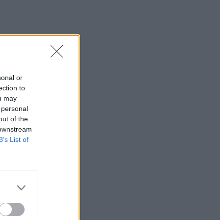
sonal or
ection to
ou may
 personal
out of the
 downstream
B’s List of