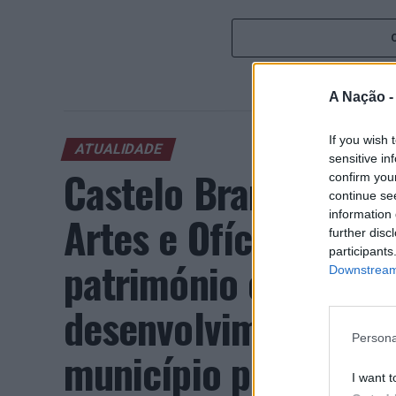
A Nação 
If you wish 
ATUALIDADE
sensitive in
Castelo Branco: “Bie
confirm you
continue se
information 
Artes e Ofícios” pro
further disc
participants
património e inovaç
Downstream 
desenvolvimento eco
Persona
município português
I want t