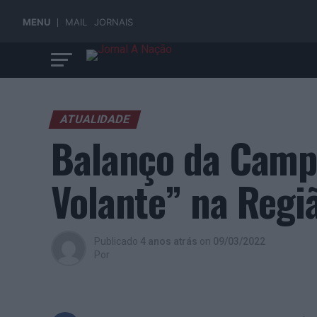
MENU
MAIL
JORNAIS
ATUALIDADE
Balanço da Camp
Volante” na Reg
Publicado
4 anos atrás
on
09/03/2022
Por