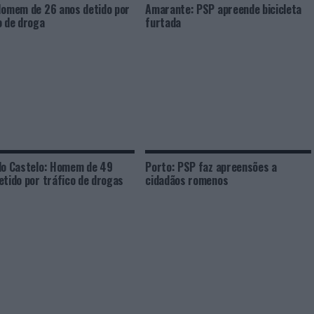
Homem de 26 anos detido por
Amarante: PSP apreende bicicleta
o de droga
furtada
do Castelo: Homem de 49
Porto: PSP faz apreensões a
etido por tráfico de drogas
cidadãos romenos