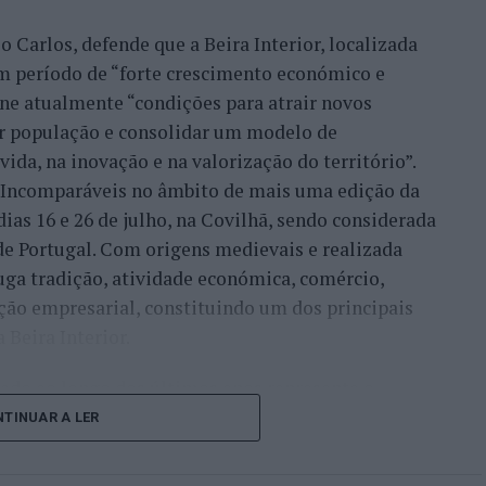
 UNESCO”.
 Carlos, defende que a Beira Interior, localizada
ha de continuidade do desenvolvimento desta
um período de “forte crescimento económico e
nco na ‘Rede das Cidades Criativas’. Temos uma
úne atualmente “condições para atrair novos
cela e, dentro dessa programação, está também o
xar população e consolidar um modelo de
l de Artes e Ofícios’”, referiu esta responsável,
ida, na inovação e na valorização do território”.
ípio já promoveu anteriormente outras iniciativas
a Incomparáveis no âmbito de mais uma edição da
 UNESCO.
dias 16 e 26 de julho, na Covilhã, sendo considerada
e Portugal. Com origens medievais e realizada
amente o ‘Encontro Internacional de Cidades
uga tradição, atividade económica, comércio,
, o ‘Fórum Ibero-Americano das Cidades Criativas’
ção empresarial, constituindo um dos principais
al das atividades que estão muito ligadas às
Beira Interior.
çado ao longo dos últimos anos representa o
um congresso especializado, o objetivo consiste
do iniciou o seu percurso no setor imobiliário. O
TINUAR A LER
 entre cidades, instituições e especialistas”,
to conquistado resulta da proximidade com a
e a partilha de experiências”.
ão apenas compradores e vendedores, mas também