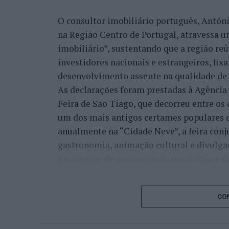
integrar a “Rede de Cidades Criativas da
O consultor imobiliário português, António
“A ‘Bienal de Artes e Ofícios’ vem na lin
na Região Centro de Portugal, atravessa 
participação do município de Castelo Bra
imobiliário”, sustentando que a região re
programação que está alocada a esta chan
investidores nacionais e estrangeiros, fi
desenvolvimento desta ‘Bienal Internaciona
desenvolvimento assente na qualidade de v
que aproveitou para recordar que o munic
As declarações foram prestadas à Agênci
internacionais associadas à distinção da
Feira de São Tiago, que decorreu entre os 
um dos mais antigos certames populares d
“Já se fizeram outras atividades, nomead
anualmente na “Cidade Neve”, a feira conj
Criativas e Desenvolvimento Sustentável’
gastronomia, animação cultural e divulga
e, agora, este foi o desenvolvimento natur
momentos de promoção do município e da 
cidades criativas”, sustentou.
Para António Carlos, o crescimento alcan
Na sua perspetiva, mais do que organizar 
cumprimento dos objetivos que traçou quan
CON
em “criar um espaço permanente de diálogo
empresário considera que o reconhecimen
promovendo a “circulação de conhecimento 
comunidade e da capacidade de apoiar n