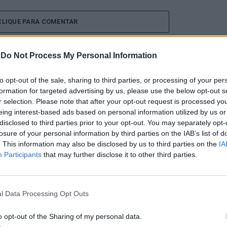
CLIQUE PARA COMENTAR
-
Do Not Process My Personal Information
to opt-out of the sale, sharing to third parties, or processing of your per
formation for targeted advertising by us, please use the below opt-out s
nal Internacional de
r selection. Please note that after your opt-out request is processed y
eing interest-based ads based on personal information utilized by us or
disclosed to third parties prior to your opt-out. You may separately opt-
mete afirmar artesanato,
losure of your personal information by third parties on the IAB’s list of
. This information may also be disclosed by us to third parties on the
IA
ão como “motores de
Participants
that may further disclose it to other third parties.
nómico e cultural” do
l Data Processing Opt Outs
o opt-out of the Sharing of my personal data.