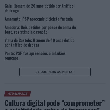
· A execução de 4 detenções;
Gaia: Homem de 26 anos detido por tráfico
de droga
· A apreensão de 7 viaturas e 14 documentos;
Amarante: PSP apreende bicicleta furtada
· O levantamento de 191 autos de contraordenação por
Amadora: Dois detidos por posse de arma de
infrações rodoviárias, dos quais se destacam:
fogo, resistência e coação
Viana do Castelo: Homem de 49 anos detido
– 17 por não utilização (ou utilização incorreta) do cinto
por tráfico de drogas
de segurança;
Porto: PSP faz apreensões a cidadãos
romenos
– 1 por não utilização do sistema de retenção para
crianças (cadeirinha);
CLIQUE PARA COMENTAR
– 1 por condução sob o efeito do álcool;
– 30 por excesso de velocidade, dos quais 16 foram
contraordenações graves;
ATUALIDADE
Cultura digital pode “comprometer”
– 6 por falta de seguro de responsabilidade civil;