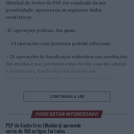
Distrital de Aveiro da PSP, em resultado da sua
proatividade, apresentou os seguintes dados
estatísticos:
·47 operações policias, das quais:
– 14 operações com presença policial reforçada;
– 23 operações de fiscalização rodoviária nas imediações
das escolas e nos percursos casa-escola-casa dos alunos
e professores, dando especial atenção aos
estacionamentos indevidos nestas zonas escolares;
– 2 operações de fiscalização a estabelecimentos
CONTINUAR A LER
comerciais;
– 8 operações/fiscalizações de natureza diversa.
PODE ESTAR INTERESSADO
Assim, da atividade acima descrita resultou:
PSP de Santa Cruz (Madeira) apreende
cerca de 100 artigos furtados