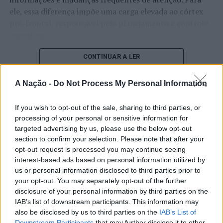
Escola do Porto da Faculdade de Direito da Católica
ele, essa diferença impõe uma carga elevada ao córtex
junta alguns dos melhores especialistas para debater
pré-frontal, responsável pelo planejamento e controle
temas internacionais
executivo.
O pesquisador afirma que plataformas digitais também
CONTINUAR A LER
estimulam continuamente o sistema de recompensa do
cérebro, favorecendo a fadiga mental, a dificuldade de
A Nação -
Do Not Process My Personal Information
manter a atenção e a procrastinação. Na sua visão,
ATUALIDADE
tarefas inacabadas permanecem ativas na memória e
If you wish to opt-out of the sale, sharing to third parties, or
“Millennium Estoril Open 2026”
aumentam a sensação de sobrecarga, enquanto o stress
processing of your personal or sensitive information for
prolongado pode elevar os níveis de cortisol e
regressou ao circuito ATP com
targeted advertising by us, please use the below opt-out
section to confirm your selection. Please note that after your
prejudicar o desempenho cognitivo.
vitória do francês Luca Van Assche
opt-out request is processed you may continue seeing
interest-based ads based on personal information utilized by
Fabiano de Abreu Agrela Rodrigues ressalta que não há
us or personal information disclosed to third parties prior to
Publicado
1 dia atrás
on
07/08/2026
evidências de que o ambiente digital provoque mudanças
Por
Ígor Lopes
your opt-out. You may separately opt-out of the further
genéticas na espécie humana. A adaptação observada,
disclosure of your personal information by third parties on the
afirma, ocorre por meio da neuroplasticidade, processo
IAB’s list of downstream participants. This information may
pelo qual os circuitos neurais se reorganizam em
also be disclosed by us to third parties on the
IAB’s List of
resposta às experiências.
Downstream Participants
that may further disclose it to other