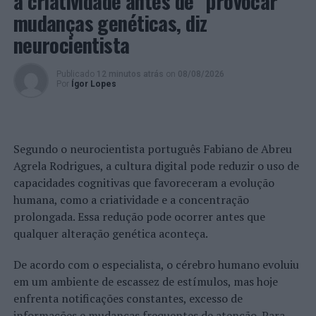
a criatividade antes de “provocar”
– 18 por falta de inspeção obrigatória;
mudanças genéticas, diz
neurocientista
– 8 por uso de telemóvel na condução.
· A realização de 3 ações de sensibilização grupais, às
Publicado
12 minutos atrás
on
08/08/2026
Por
Ígor Lopes
quais assistiram 85 alunos e 4 professores e assistentes
operacionais;
· A realização de 14 contactos individuais de prevenção
Segundo o neurocientista português Fabiano de Abreu
criminal.
Agrela Rodrigues, a cultura digital pode reduzir o uso de
capacidades cognitivas que favoreceram a evolução
Foto: PSP.
humana, como a criatividade e a concentração
prolongada. Essa redução pode ocorrer antes que
TÓPICOS RELACIONADOS:
AVEIRO
DESTAQUE
ENSINO
qualquer alteração genética aconteça.
PSP
PRÓXIMO
De acordo com o especialista, o cérebro humano evoluiu
Sintra: Biblioteca Ruy Belo recebe espólio de Adolfo
em um ambiente de escassez de estímulos, mas hoje
Pardelhas Sanches
enfrenta notificações constantes, excesso de
NÃO PERCA
informações e mudanças frequentes de atenção. Para