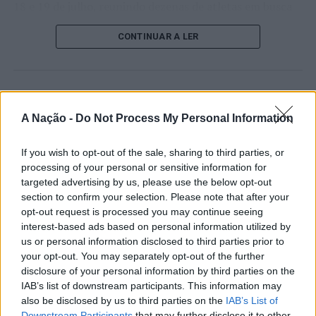
18 e 19 de julho, reunindo dezenas de atletas em busca
de um lugar no quadro principal. A cerimónia de
CONTINUAR A LER
abertura contou com a presença do presidente da
Câmara Municipal de Cascais, Nuno Piteira Lopes,
acompanhado pelo executivo municipal, assinalando o
início de uma competição que voltou a colocar o
ATUALIDADE
concelho no centro do calendário internacional do
Castelo Branco: “Bienal
A Nação -
Do Not Process My Personal Information
ténis.
Internacional de Artes e Ofícios”
If you wish to opt-out of the sale, sharing to third parties, or
Apesar das desistências de última hora de jogadores
promete afirmar artesanato,
processing of your personal or sensitive information for
como Casper Ruud (Noruega), Alejandro Davidovich
património e inovação como
targeted advertising by us, please use the below opt-out
Fokina (Espanha) e Matteo Arnaldi (Itália), a prova
section to confirm your selection. Please note that after your
“motores de desenvolvimento
apresentou um quadro competitivo de elevado nível,
opt-out request is processed you may continue seeing
liderado pelo russo Andrey Rublev, primeiro cabeça de
económico e cultural” do município
interest-based ads based on personal information utilized by
série, pelo italiano Luciano Darderi, pelo chileno
us or personal information disclosed to third parties prior to
português
Alejandro Tabilo e pelo belga Alexander Blockx.
your opt-out. You may separately opt-out of the further
disclosure of your personal information by third parties on the
Um dos momentos mais aguardados da semana foi
IAB’s list of downstream participants. This information may
Publicado
1 dia atrás
on
07/08/2026
também o regresso do suíço Stan Wawrinka ao Estoril,
Por
Ígor Lopes
also be disclosed by us to third parties on the
IAB’s List of
integrado na digressão de despedida do antigo vencedor
Downstream Participants
that may further disclose it to other