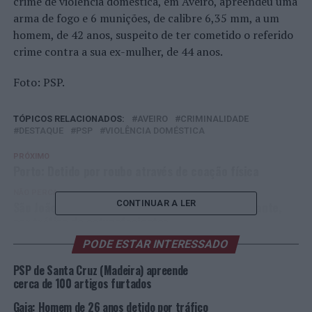
crime de violência doméstica, em Aveiro, apreendeu uma
arma de fogo e 6 munições, de calibre 6,35 mm, a um
homem, de 42 anos, suspeito de ter cometido o referido
crime contra a sua ex-mulher, de 44 anos.
Foto: PSP.
TÓPICOS RELACIONADOS:
AVEIRO
CRIMINALIDADE
DESTAQUE
PSP
VIOLÊNCIA DOMÉSTICA
PRÓXIMO
Porto: Detido por roubo através de coação física
NÃO PERCA
São João da Madeira: PSP detém casal, em flagrante,
CONTINUAR A LER
por tráfico de estupefacientes
PODE ESTAR INTERESSADO
PSP de Santa Cruz (Madeira) apreende
cerca de 100 artigos furtados
Gaia: Homem de 26 anos detido por tráfico