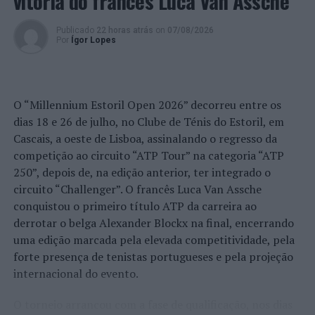
vitória do francês Luca Van Assche
Publicado
22 horas atrás
on
07/08/2026
Por
Ígor Lopes
O “Millennium Estoril Open 2026” decorreu entre os
dias 18 e 26 de julho, no Clube de Ténis do Estoril, em
Cascais, a oeste de Lisboa, assinalando o regresso da
competição ao circuito “ATP Tour” na categoria “ATP
250”, depois de, na edição anterior, ter integrado o
circuito “Challenger”. O francês Luca Van Assche
conquistou o primeiro título ATP da carreira ao
derrotar o belga Alexander Blockx na final, encerrando
uma edição marcada pela elevada competitividade, pela
forte presença de tenistas portugueses e pela projeção
internacional do evento.
O torneio arrancou com a fase de qualificação, nos dias