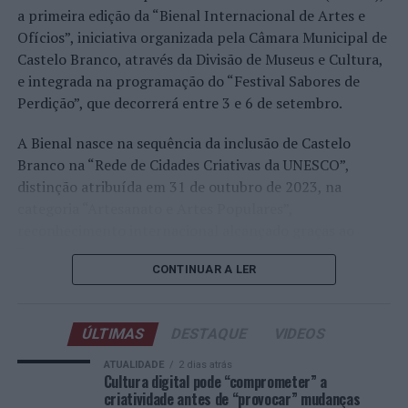
Faria, Henrique Rocha, Frederico Ferreira Silva, Tiago
a primeira edição da “Bienal Internacional de Artes e
Pereira e Tiago Torres integraram o quadro principal,
Ofícios”, iniciativa organizada pela Câmara Municipal de
beneficiando, de igual modo, da reorganização dos wild
Castelo Branco, através da Divisão de Museus e Cultura,
cards após as entradas diretas de alguns jogadores.
e integrada na programação do “Festival Sabores de
Perdição”, que decorrerá entre 3 e 6 de setembro.
Entre os portugueses, Tiago Torres e Jaime Faria
protagonizaram as melhores campanhas da edição,
A Bienal nasce na sequência da inclusão de Castelo
ambos alcançando os quartos de final. Torres assinou
Branco na “Rede de Cidades Criativas da UNESCO”,
um dos resultados mais marcantes do torneio ao
distinção atribuída em 31 de outubro de 2023, na
eliminar o chileno Alejandro Tabilo, terceiro cabeça de
categoria “Artesanato e Artes Populares”,
série e um dos principais favoritos à conquista do título,
reconhecimento internacional alcançado graças ao
antes de ser afastado pelo francês Hugo Gaston nos
“valor patrimonial, artístico e identitário” do “Bordado
quartos de final.
CONTINUAR A LER
de Castelo Branco”, uma das manifestações mais
emblemáticas da cultura portuguesa e elemento central
Já Jaime Faria venceu o peruano Gonzalo Bueno e o
da identidade albicastrense.
neerlandês Botic van de Zandschulp, alcançando
ÚLTIMAS
DESTAQUE
VIDEOS
também os quartos de final, onde acabou eliminado pelo
Ao longo de dois dias, especialistas nacionais e
ATUALIDADE
2 dias atrás
italiano Luciano Darderi, num encontro decidido em três
internacionais, investigadores, artesãos, representantes
Cultura digital pode “comprometer” a
sets.
criatividade antes de “provocar” mudanças
institucionais, organismos públicos, instituições de