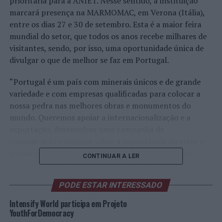
prioritária para a ANIET. Nesse sentido, a instituição
marcará presença na MARMOMAC, em Verona (Itália),
entre os dias 27 e 30 de setembro. Esta é a maior feira
mundial do setor, que todos os anos recebe milhares de
visitantes, sendo, por isso, uma oportunidade única de
divulgar o que de melhor se faz em Portugal.
“Portugal é um país com minerais únicos e de grande
variedade e com empresas qualificadas para colocar a
nossa pedra nas melhores obras e monumentos do
mundo. Queremos apoiar a internacionalização e a
exportação, desenvolver uma campanha de
comunicação e imagem sobre a importância do setor e
tornar possível, a todos os nossos associados, a sua
CONTINUAR A LER
integração numa economia circular. Daí a presença na
MARMOMAC, pois entendemos que é uma excelente
PODE ESTAR INTERESSADO
oportunidade de mostrar o nosso produto e
proporcionar
networking
às nossas empresas”, refere
Intensify World participa em Projeto
Jorge Mira Amaral.
YouthForDemocracy