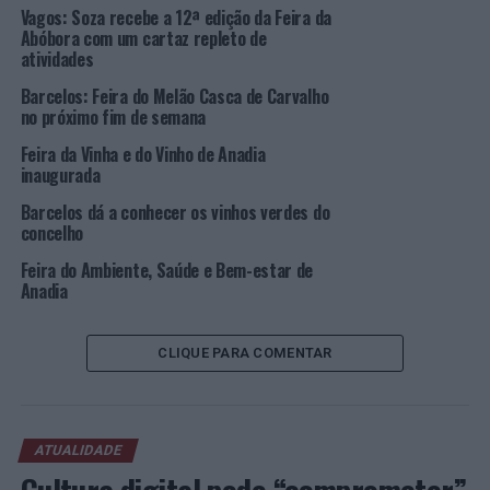
Vagos: Soza recebe a 12ª edição da Feira da
No âmbito do projeto “
Portuguese Stone The Natural
Abóbora com um cartaz repleto de
Path
”, enquadrado num SIAC (Sistema de Incentivo a
atividades
Ações Coletivas) de Internacionalização, financiado pelo
Barcelos: Feira do Melão Casca de Carvalho
Compete2020, a ANIET marcará presença no conhecido
no próximo fim de semana
certame com um
stand
próprio no
Hall
11 (
stand
A3),
Feira da Vinha e do Vinho de Anadia
onde irá divulgar este projeto. O principal objetivo é dar
inaugurada
a conhecer o potencial da pedra portuguesa a arquitetos
e designers internacionais.
Barcelos dá a conhecer os vinhos verdes do
concelho
De referir que a MARMOMAC é dedicada a toda a cadeia
Feira do Ambiente, Saúde e Bem-estar de
produtiva da pedra, da extração ao produto final, das
Anadia
tecnologias e das máquinas às ferramentas. Nascida
numa das principais regiões italianas de extração e
CLIQUE PARA COMENTAR
transformação de pedra natural, a feira é atualmente o
principal
hub
internacional dos protagonistas do setor.
Sobre a ANIET:
ATUALIDADE
A ANIET, constituída em 1975, é uma associação