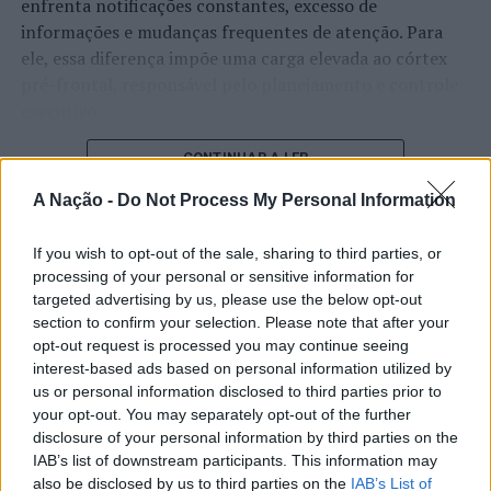
enfrenta notificações constantes, excesso de
minerais e de depósitos minerais, bem como de
informações e mudanças frequentes de atenção. Para
equipamentos, produtos e serviços afins, direta ou
ele, essa diferença impõe uma carga elevada ao córtex
indiretamente relacionadas com a atividade do Setor.
pré-frontal, responsável pelo planejamento e controle
executivo.
Imagem: ANIET.
O pesquisador afirma que plataformas digitais também
CONTINUAR A LER
TÓPICOS RELACIONADOS:
ANIET
DESTAQUE
FEIRA
estimulam continuamente o sistema de recompensa do
ITÁLIA
JORGE MIRA AMARAL
MARMORAC
A Nação -
Do Not Process My Personal Information
cérebro, favorecendo a fadiga mental, a dificuldade de
manter a atenção e a procrastinação. Na sua visão,
PRÓXIMO
Distrito de Castelo Branco: PSP faz cinco detenções
If you wish to opt-out of the sale, sharing to third parties, or
ATUALIDADE
tarefas inacabadas permanecem ativas na memória e
entre 23 e 30 de agosto
processing of your personal or sensitive information for
“Millennium Estoril Open 2026”
aumentam a sensação de sobrecarga, enquanto o stress
targeted advertising by us, please use the below opt-out
prolongado pode elevar os níveis de cortisol e
regressou ao circuito ATP com
NÃO PERCA
section to confirm your selection. Please note that after your
Alunos do secundário são postos à prova em concurso
prejudicar o desempenho cognitivo.
opt-out request is processed you may continue seeing
vitória do francês Luca Van Assche
para sensibilização da importância da preservação da
interest-based ads based on personal information utilized by
água
Fabiano de Abreu Agrela Rodrigues ressalta que não há
us or personal information disclosed to third parties prior to
Publicado
3 dias atrás
on
07/08/2026
evidências de que o ambiente digital provoque mudanças
your opt-out. You may separately opt-out of the further
Por
Ígor Lopes
disclosure of your personal information by third parties on the
genéticas na espécie humana. A adaptação observada,
IAB’s list of downstream participants. This information may
afirma, ocorre por meio da neuroplasticidade, processo
also be disclosed by us to third parties on the
IAB’s List of