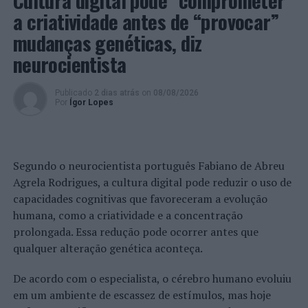
Cultura digital pode “comprometer”
empresarial e de utilidade pública, representativa das
a criatividade antes de “provocar”
Minas e Pedreiras de Rocha Industrial e Ornamental,
mudanças genéticas, diz
quer na sua vertente Extrativa, quer Transformadora
neurocientista
dos Minerais Industriais.
Com a sua Sede no Porto e Gabinete do Presidente em
Publicado
2 dias atrás
on
08/08/2026
Por
Ígor Lopes
Lisboa, a ANIET procura prestar aos seus associados
todo o tipo de apoio de que estes necessitam.
A ANIET, entidade detentora do Estatuto de Pessoa
Segundo o neurocientista português Fabiano de Abreu
Coletiva de Utilidade Pública, é uma associação patronal
Agrela Rodrigues, a cultura digital pode reduzir o uso de
e que visa promover uma estreita cooperação entre os
capacidades cognitivas que favoreceram a evolução
sócios em ordem à defesa dos seus legítimos interesses e
humana, como a criatividade e a concentração
ao desenvolvimento das atividades que exercem.
prolongada. Essa redução pode ocorrer antes que
qualquer alteração genética aconteça.
A ANIET tem âmbito nacional e abrange todas as
empresas, singulares ou coletivas, que exerçam a
De acordo com o especialista, o cérebro humano evoluiu
atividade de extração (minas e pedreiras) e ou
em um ambiente de escassez de estímulos, mas hoje
transformação, produção e comercialização de massas