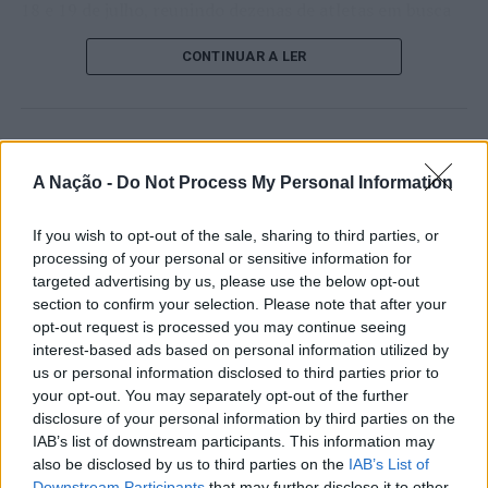
18 e 19 de julho, reunindo dezenas de atletas em busca
de um lugar no quadro principal. A cerimónia de
CONTINUAR A LER
abertura contou com a presença do presidente da
Câmara Municipal de Cascais, Nuno Piteira Lopes,
acompanhado pelo executivo municipal, assinalando o
início de uma competição que voltou a colocar o
ATUALIDADE
concelho no centro do calendário internacional do
Castelo Branco: “Bienal
A Nação -
Do Not Process My Personal Information
ténis.
Internacional de Artes e Ofícios”
If you wish to opt-out of the sale, sharing to third parties, or
Apesar das desistências de última hora de jogadores
promete afirmar artesanato,
processing of your personal or sensitive information for
como Casper Ruud (Noruega), Alejandro Davidovich
património e inovação como
targeted advertising by us, please use the below opt-out
Fokina (Espanha) e Matteo Arnaldi (Itália), a prova
section to confirm your selection. Please note that after your
“motores de desenvolvimento
apresentou um quadro competitivo de elevado nível,
opt-out request is processed you may continue seeing
liderado pelo russo Andrey Rublev, primeiro cabeça de
económico e cultural” do município
interest-based ads based on personal information utilized by
série, pelo italiano Luciano Darderi, pelo chileno
us or personal information disclosed to third parties prior to
português
Alejandro Tabilo e pelo belga Alexander Blockx.
your opt-out. You may separately opt-out of the further
disclosure of your personal information by third parties on the
Um dos momentos mais aguardados da semana foi
IAB’s list of downstream participants. This information may
Publicado
18 horas atrás
on
07/08/2026
também o regresso do suíço Stan Wawrinka ao Estoril,
Por
Ígor Lopes
also be disclosed by us to third parties on the
IAB’s List of
integrado na digressão de despedida do antigo vencedor
Downstream Participants
that may further disclose it to other