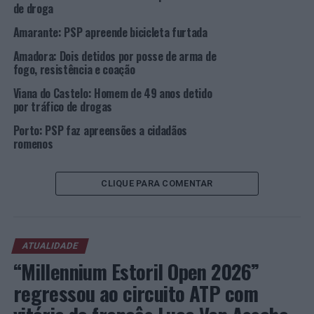
de droga
do Heroísmo continua a sua ação de combate ao
Amarante: PSP apreende bicicleta furtada
fenómeno do tráfico de estupefacientes, e, nessa
medida, a potenciar o sentimento de segurança da
Amadora: Dois detidos por posse de arma de
população e na visão estratégica da PSP: uma Polícia
fogo, resistência e coação
integral, humana, forte, coesa e ao serviço do Cidadão”,
Viana do Castelo: Homem de 49 anos detido
sublinha em nota.
por tráfico de drogas
Porto: PSP faz apreensões a cidadãos
Foto: PSP.
romenos
TÓPICOS RELACIONADOS:
ANGRA DO HEROÍSMO
CRIMINALIDADE
DESTAQUE
PSP
CLIQUE PARA COMENTAR
PRÓXIMO
Figueira de Foz: Detido, em flagrante delito, por crime
de tráfico de estupefacientes
ATUALIDADE
NÃO PERCA
“Millennium Estoril Open 2026”
Engenharia Mecânica da Universidade de Coimbra
assinala 50 anos
regressou ao circuito ATP com