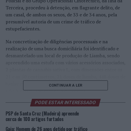
Policial e do Grupo Operacional Cinotécnico, da Ilha da
Terceira, procedeu à detenção, em flagrante delito, de
um casal, de ambos os sexos, de 33 e de 34 anos, pela
presumível autoria de um crime de tráfico de
estupefacientes.
Na concretização de diligências processuais e na
realização de uma busca domiciliária foi identificado e
desmantelado um local de produção de Liamba, sendo
apreendido uma estufa com vários acessórios associados,
2 plantas de cannabis sativa L, com dimensões entre os
21 e os 50 centímetros, 21 doses de liamba, 448 doses de
haxixe e valores monetários, entre outros objetos
CONTINUAR A LER
relacionados com este ilícito criminal.
PODE ESTAR INTERESSADO
Os detidos foram presentes à Autoridade Judiciária
competente, sendo-lhes aplicada a medida de coação de
PSP de Santa Cruz (Madeira) apreende
termo de identidade e residência.
cerca de 100 artigos furtados
Gaia: Homem de 26 anos detido por tráfico
“Com a presente operação, a Divisão Policial de Angra