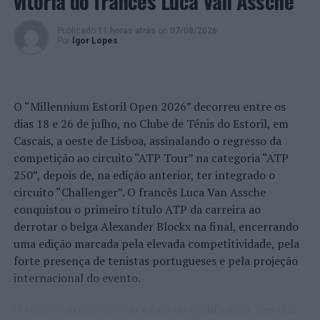
vitória do francês Luca Van Assche
Publicado
11 horas atrás
on
07/08/2026
Por
Ígor Lopes
O “Millennium Estoril Open 2026” decorreu entre os
dias 18 e 26 de julho, no Clube de Ténis do Estoril, em
Cascais, a oeste de Lisboa, assinalando o regresso da
competição ao circuito “ATP Tour” na categoria “ATP
250”, depois de, na edição anterior, ter integrado o
circuito “Challenger”. O francês Luca Van Assche
conquistou o primeiro título ATP da carreira ao
derrotar o belga Alexander Blockx na final, encerrando
uma edição marcada pela elevada competitividade, pela
forte presença de tenistas portugueses e pela projeção
internacional do evento.
O torneio arrancou com a fase de qualificação, nos dias