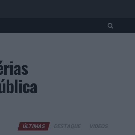
érias
ública
ÚLTIMAS
DESTAQUE
VIDEOS