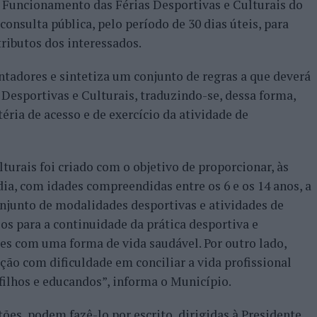
 Funcionamento das Férias Desportivas e Culturais do
nsulta pública, pelo período de 30 dias úteis, para
ributos dos interessados.
ntadores e sintetiza um conjunto de regras a que deverá
Desportivas e Culturais, traduzindo-se, dessa forma,
ia de acesso e de exercício da atividade de
urais foi criado com o objetivo de proporcionar, às
ia, com idades compreendidas entre os 6 e os 14 anos, a
junto de modalidades desportivas e atividades de
os para a continuidade da prática desportiva e
es com uma forma de vida saudável. Por outro lado,
ção com dificuldade em conciliar a vida profissional
filhos e educandos”, informa o Município.
ões, podem fazê-lo por escrito, dirigidas à Presidente