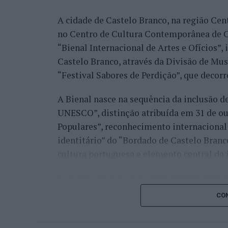
A cidade de Castelo Branco, na região Cent
Já Jaime Faria venceu o peruano Gonzalo 
no Centro de Cultura Contemporânea de C
alcançando também os quartos de final, o
“Bienal Internacional de Artes e Ofícios”
Darderi, num encontro decidido em três se
Castelo Branco, através da Divisão de Mu
Nuno Borges, principal representante naci
“Festival Sabores de Perdição”, que decorr
com uma vitória sobre o brasileiro Orland
A Bienal nasce na sequência da inclusão d
segunda ronda pelo argentino Román Andr
UNESCO”, distinção atribuída em 31 de out
sets.
Populares”, reconhecimento internacional 
Henrique Rocha e Frederico Ferreira Silva
identitário” do “Bordado de Castelo Bran
afastado pelo espanhol Pedro Martínez, en
cultura portuguesa e elemento central da 
segunda ronda até ao terceiro set frente a
conquistar o título do torneio.
Ao longo de dois dias, especialistas nacion
representantes institucionais, organismos 
Na fase de qualificação, Tiago Pereira fo
CON
cidades pertencentes à “Rede de Cidades C
quadro principal do torneio, onde acabou
inovação, empreendedorismo, internaciona
João Silva, Gonçalo Castro e Francisco Ro