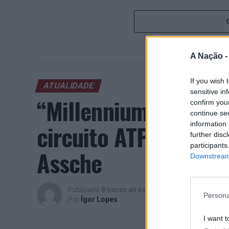
A Nação 
If you wish 
ATUALIDADE
sensitive in
“Millennium Estoril
confirm you
continue se
circuito ATP com vit
information 
further disc
participants
Assche
Downstream 
Publicado
8 horas atrás
on
07/08/2026
Persona
Por
Ígor Lopes
I want t