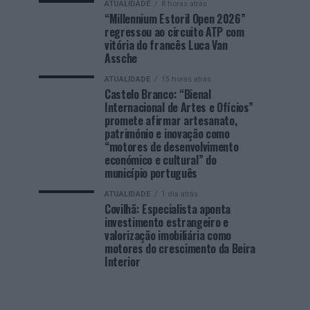
ATUALIDADE
8 horas atrás
“Millennium Estoril Open 2026”
regressou ao circuito ATP com
vitória do francês Luca Van
Assche
ATUALIDADE
15 horas atrás
Castelo Branco: “Bienal
Internacional de Artes e Ofícios”
promete afirmar artesanato,
património e inovação como
“motores de desenvolvimento
económico e cultural” do
município português
ATUALIDADE
1 dia atrás
Covilhã: Especialista aponta
investimento estrangeiro e
valorização imobiliária como
motores do crescimento da Beira
Interior