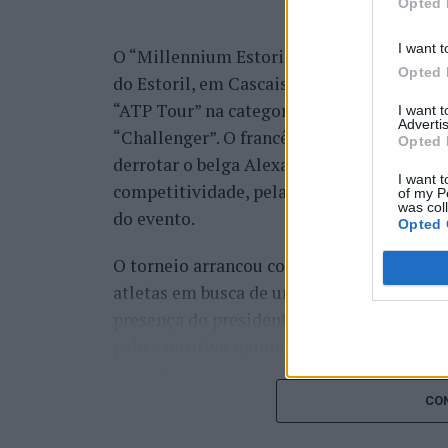
Opted 
I want t
O “Millennium Estoril Open 2026” decorreu 
Opted 
do Estoril, em Cascais, a oeste de Lisboa,
“ATP Tour” na categoria “ATP 250”, depois d
I want 
Advertis
“Challenger”. O francês Luca Van Assche c
Opted 
derrotar o belga Alexander Blockx na fina
I want t
competitividade, pela forte presença de t
of my P
was col
do evento.
Opted 
O torneio arrancou com a fase de qualifica
atletas em busca de um lugar no quadro pr
presença do presidente da Câmara Munici
pelo executivo municipal, assinalando o i
concelho no centro do calendário internaci
CON
Apesar das desistências de última hora d
Davidovich Fokina (Espanha) e Matteo Arna