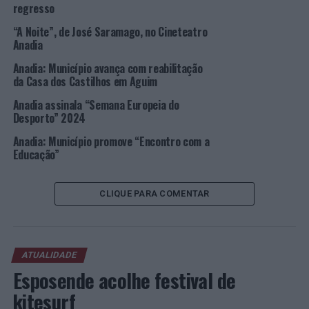
modalidades de incubação:
Coworking
, Pré-incubação,
regresso
Incubação Virtual e Física, e Espaços para Teletrabalho.
“A Noite”, de José Saramago, no Cineteatro
Anadia
De sublinhar que a incubação é um instrumento de
diversificação de atividades, promovendo o
Anadia: Município avança com reabilitação
da Casa dos Castilhos em Aguim
aparecimento de empresas inovadoras que atuam em
áreas com muito valor acrescentado e contribuindo,
Anadia assinala “Semana Europeia do
ainda, para a renovação e reinvenção do tecido
Desporto” 2024
empresarial.
Anadia: Município promove “Encontro com a
Educação”
Foto: CMA.
CLIQUE PARA COMENTAR
TÓPICOS RELACIONADOS:
ANADIA
CURIA TECNOPARQUE
DESTAQUE
EMPREENDEDORISMO
EMPRESAS
INCUBADORA
PRÓXIMO
ATUALIDADE
Faro: Detido por violência doméstica
Esposende acolhe festival de
NÃO PERCA
kitesurf
Agrária de Coimbra promove 5º Seminário “Gestão de