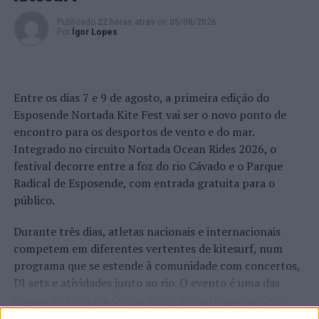
Espécies Invasoras”
Publicado
22 horas atrás
on
05/08/2026
Por
Ígor Lopes
Entre os dias 7 e 9 de agosto, a primeira edição do
Esposende Nortada Kite Fest vai ser o novo ponto de
encontro para os desportos de vento e do mar.
Integrado no circuito Nortada Ocean Rides 2026, o
festival decorre entre a foz do rio Cávado e o Parque
Radical de Esposende, com entrada gratuita para o
público.
Durante três dias, atletas nacionais e internacionais
competem em diferentes vertentes de kitesurf, num
programa que se estende à comunidade com concertos,
DJ sets e atividades junto ao rio. O evento é uma das
etapas do Nortada Ocean Rides, circuito que em 2026
passa também por Sines, Peniche, Viana do Castelo, Vila