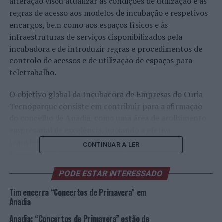
alteração visou atualizar as condições de utilização e as
regras de acesso aos modelos de incubação e respetivos
encargos, bem como aos espaços físicos e às
infraestruturas de serviços disponibilizados pela
incubadora e de introduzir regras e procedimentos de
controlo de acessos e de utilização de espaços para
teletrabalho.
O objetivo global da Incubadora de Empresas do Curia
Tecnoparque consiste em contribuir para a afirmação
do concelho de Anadia, como uma área de acolhimento
empresarial de excelência, apoiando a efetiva
transferência de conhecimento e tecnologia,
CONTINUAR A LER
fomentando, paralelamente um conjunto de áreas
estratégicas existentes no concelho, o que permitirá,
PODE ESTAR INTERESSADO
desse modo, apoiar e incentivar o desenvolvimento
económico e empresarial do território.
Tim encerra “Concertos de Primavera” em
Anadia
A Incubadora da Curia disponibiliza as seguintes
Anadia: “Concertos de Primavera” estão de