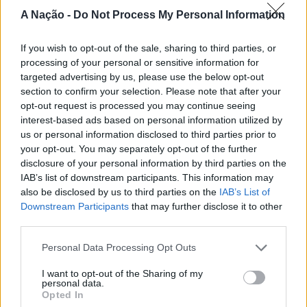
Nova de Milfontes e Ericeira.
A Nação -
Do Not Process My Personal Information
CONTINUAR A LER
A iniciativa pretende aproximar a prática dos desportos
If you wish to opt-out of the sale, sharing to third parties, or
de vento das comunidades costeiras, promovendo o
processing of your personal or sensitive information for
território através do mar e das suas condições naturais.
targeted advertising by us, please use the below opt-out
ATUALIDADE
section to confirm your selection. Please note that after your
Nas palavras de Pedro Mota, De todas as etapas do
Cinco projetos de Cascais finalistas
opt-out request is processed you may continue seeing
Nortada Ocean Rides, este evento é o que mais precisa
interest-based ads based on personal information utilized by
da “nortada” como apoio, porque sem vento não há
em iniciativa europeia
us or personal information disclosed to third parties prior to
kitesurf.
your opt-out. You may separately opt-out of the further
disclosure of your personal information by third parties on the
Publicado
23 horas atrás
on
05/08/2026
A presença da Nortada vai mais uma vez, alem da
Por
Ígor Lopes
IAB’s list of downstream participants. This information may
competição. O que queremos é fazer parte deste
also be disclosed by us to third parties on the
IAB’s List of
movimento que promove o encontro entre atletas,
Downstream Participants
that may further disclose it to other
third parties.
visitantes e a comunidade local. Que a marca Nortada
Vencedores serão anunciados no “Innovation in Politics
esteja presente de uma forma natural e quase obvia,
Personal Data Processing Opt Outs
Awards,” a 30 de outubro de 2026, no Centro de
valorizando o património natural e a relação de
Congressos do Estoril.
Esposende com o vento e o mar, refere o CEO da
I want to opt-out of the Sharing of my
personal data.
Nortada.
Opted In
Participação cívica, Juventude, Educação, Emprego e