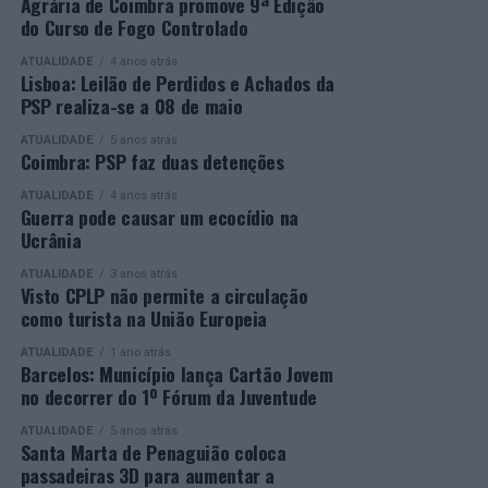
os vencedores de cada categoria, estando prevista a
secundário e reforçar as suas competências pessoais e
Agrária de Coimbra promove 9ª Edição
do Curso de Fogo Controlado
presença de mais de 500 participantes.
profissionais.
ATUALIDADE
4 anos atrás
Mais informações em:
Durante a cerimónia foi ainda reconhecido o trabalho
Lisboa: Leilão de Perdidos e Achados da
https://awards.innovationinpolitics.eu/
desenvolvido por toda a equipa de formadores e
PSP realiza-se a 08 de maio
colaboradores da ETG, cujo empenho foi determinante
ATUALIDADE
5 anos atrás
para o sucesso desta edição do Curso EFA.
Coimbra: PSP faz duas detenções
ATUALIDADE
4 anos atrás
A Escola de Tecnologia e Gestão de Barcelos continua a
Guerra pode causar um ecocídio na
afirmar-se como uma referência na formação
Ucrânia
profissional e na qualificação de adultos, contribuindo
ATUALIDADE
3 anos atrás
para o desenvolvimento de competências, o aumento da
Visto CPLP não permite a circulação
empregabilidade e a valorização do capital humano do
como turista na União Europeia
concelho e da região.
ATUALIDADE
1 ano atrás
Barcelos: Município lança Cartão Jovem
A Empresa Municipal de Educação e Cultura de Barcelos
no decorrer do 1º Fórum da Juventude
felicita todos os diplomados por esta importante
conquista, desejando-lhes os maiores sucessos pessoais,
ATUALIDADE
5 anos atrás
Santa Marta de Penaguião coloca
profissionais e académicos, convicta de que este diploma
passadeiras 3D para aumentar a
representa o início de novas oportunidades e novos