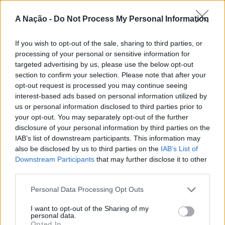
etapas do Nortada Ocean Rides, circuito que em 2026
passa também por Sines, Peniche, Viana do Castelo, Vila
A Nação -
Do Not Process My Personal Information
Nova de Milfontes e Ericeira.
CONTINUAR A LER
If you wish to opt-out of the sale, sharing to third parties, or
A iniciativa pretende aproximar a prática dos desportos
processing of your personal or sensitive information for
de vento das comunidades costeiras, promovendo o
targeted advertising by us, please use the below opt-out
território através do mar e das suas condições naturais.
section to confirm your selection. Please note that after your
ATUALIDADE
Nas palavras de Pedro Mota, De todas as etapas do
opt-out request is processed you may continue seeing
Cinco projetos de Cascais finalistas
Nortada Ocean Rides, este evento é o que mais precisa
interest-based ads based on personal information utilized by
us or personal information disclosed to third parties prior to
da “nortada” como apoio, porque sem vento não há
em iniciativa europeia
your opt-out. You may separately opt-out of the further
kitesurf.
disclosure of your personal information by third parties on the
Publicado
1 dia atrás
on
05/08/2026
IAB’s list of downstream participants. This information may
A presença da Nortada vai mais uma vez, alem da
Por
Ígor Lopes
also be disclosed by us to third parties on the
IAB’s List of
competição. O que queremos é fazer parte deste
Downstream Participants
that may further disclose it to other
movimento que promove o encontro entre atletas,
third parties.
visitantes e a comunidade local. Que a marca Nortada
Vencedores serão anunciados no “Innovation in Politics
Personal Data Processing Opt Outs
esteja presente de uma forma natural e quase obvia,
Awards,” a 30 de outubro de 2026, no Centro de
valorizando o património natural e a relação de
I want to opt-out of the Sharing of my
Congressos do Estoril.
Esposende com o vento e o mar, refere o CEO da
personal data.
Opted In