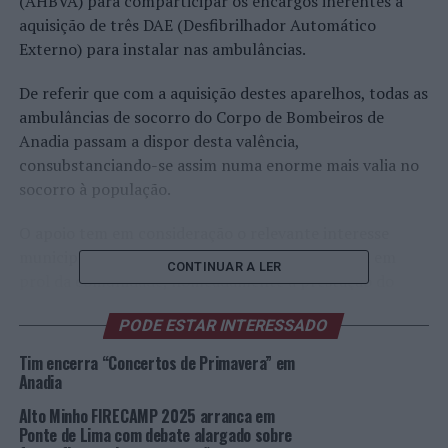
(AHBVA) para comparticipar os encargos inerentes à
aquisição de três DAE (Desfibrilhador Automático
Externo) para instalar nas ambulâncias.
De referir que com a aquisição destes aparelhos, todas as
ambulâncias de socorro do Corpo de Bombeiros de
Anadia passam a dispor desta valência,
consubstanciando-se assim numa enorme mais valia no
socorro à população.
O apoio tem em consideração o relevante interesse
municipal da atividade desenvolvida pela AHBVA em
CONTINUAR A LER
prol da comunidade, nomeadamente a prestação do
socorro às populações.
PODE ESTAR INTERESSADO
Foto: CMA.
Tim encerra “Concertos de Primavera” em
Anadia
TÓPICOS RELACIONADOS:
ANADIA
APOIOS
BOMBEIROS
Alto Minho FIRECAMP 2025 arranca em
DESTAQUE
PROTEÇÃO CIVIL
Ponte de Lima com debate alargado sobre