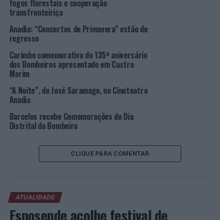
fogos florestais e cooperação
PRÓXIMO
transfronteiriça
Identificados autores do vandalismo em escola de
Carnaxide
Anadia: “Concertos de Primavera” estão de
regresso
NÃO PERCA
Lagos: Município prepara-se para exercer as novas
Carimbo comemorativo do 135º aniversário
competências de Ação Social
dos Bombeiros apresentado em Castro
Marim
“A Noite”, de José Saramago, no Cineteatro
Anadia
Barcelos recebe Comemorações do Dia
Distrital do Bombeiro
CLIQUE PARA COMENTAR
ATUALIDADE
Esposende acolhe festival de