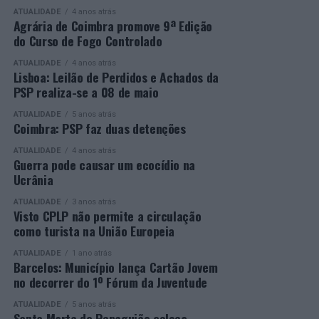
Entrega dos Prémios, durante a qual serão anunciados
oportunidade a quem pretende concluir o ensino
ATUALIDADE
4 anos atrás
os vencedores de cada categoria, estando prevista a
secundário e reforçar as suas competências pessoais e
Agrária de Coimbra promove 9ª Edição
do Curso de Fogo Controlado
presença de mais de 500 participantes.
profissionais.
ATUALIDADE
4 anos atrás
Mais informações em:
Durante a cerimónia foi ainda reconhecido o trabalho
Lisboa: Leilão de Perdidos e Achados da
https://awards.innovationinpolitics.eu/
desenvolvido por toda a equipa de formadores e
PSP realiza-se a 08 de maio
colaboradores da ETG, cujo empenho foi determinante
ATUALIDADE
5 anos atrás
para o sucesso desta edição do Curso EFA.
Coimbra: PSP faz duas detenções
ATUALIDADE
4 anos atrás
A Escola de Tecnologia e Gestão de Barcelos continua a
Guerra pode causar um ecocídio na
afirmar-se como uma referência na formação
Ucrânia
profissional e na qualificação de adultos, contribuindo
ATUALIDADE
3 anos atrás
para o desenvolvimento de competências, o aumento da
Visto CPLP não permite a circulação
empregabilidade e a valorização do capital humano do
como turista na União Europeia
concelho e da região.
ATUALIDADE
1 ano atrás
Barcelos: Município lança Cartão Jovem
A Empresa Municipal de Educação e Cultura de Barcelos
no decorrer do 1º Fórum da Juventude
felicita todos os diplomados por esta importante
conquista, desejando-lhes os maiores sucessos pessoais,
ATUALIDADE
5 anos atrás
Santa Marta de Penaguião coloca