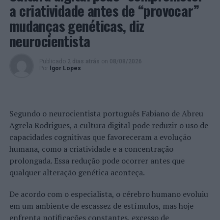
a criatividade antes de “provocar”
Relativamente aos Polícias, os mesmos receberam
mudanças genéticas, diz
tratamento hospitalar por lesões na face, nas costas e
neurocientista
membros.
Ainda no dia 21 de novembro, na zona da Falagueira, um
Publicado
2 dias atrás
on
08/08/2026
Por
Ígor Lopes
Polícia, no período da sua folga, foi agredido com um
murro na face após ter intervindo numa situação em
que o suspeito proferia injúrias contra uma senhora. Das
agressões sofridas, nomeadamente o nariz a sangrar,
Segundo o neurocientista português Fabiano de Abreu
corte no lábio e arranhões na zona do pescoço, o Polícia
Agrela Rodrigues, a cultura digital pode reduzir o uso de
teve necessidade de tratamento hospitalar, bem como, o
capacidades cognitivas que favoreceram a evolução
suspeito que, após a chegada dos Polícias de serviço,
humana, como a criatividade e a concentração
começou a desfalecer, tendo sido socorrido de imediato
prolongada. Essa redução pode ocorrer antes que
pelos mesmos até à chegada dos meios de emergência
qualquer alteração genética aconteça.
médica.
De acordo com o especialista, o cérebro humano evoluiu
Ocorrências do Comando Metropolitano de Lisboa
em um ambiente de escassez de estímulos, mas hoje
enfrenta notificações constantes, excesso de