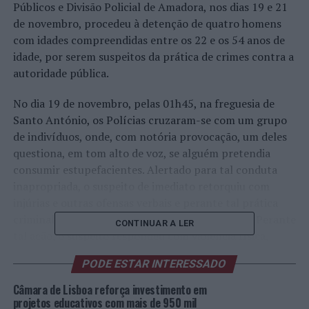
Públicos e Divisão Policial de Amadora, nos dias 19 e 21
de novembro, procedeu à detenção de quatro homens
com idades compreendidas entre os 22 e os 54 anos de
idade, por serem suspeitos da prática de crimes contra a
autoridade pública.
No dia 19 de novembro, pelas 01h45, na freguesia de
Santo António, os Polícias cruzaram-se com um grupo
de indivíduos, onde, com notória provocação, um deles
questiona, em tom alto de voz, se alguém pretendia
consumir estupefacientes. Alertado para tal conduta
inapropriada, o suspeito de imediato retorquiu com
injúrias e outras ofensas verbais e perante tal prática
criminal, os Polícias deram-lhe voz de detenção. Perante
CONTINUAR A LER
tal ação, o suspeito respondeu com violência física,
resistindo violentamente à ação policial e danificando
PODE ESTAR INTERESSADO
um dos vidros laterais da viatura policial.
Câmara de Lisboa reforça investimento em
Durante esta intervenção policial, o outro suspeito
projetos educativos com mais de 950 mil