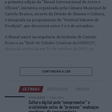
Faria, Henrique Rocha, Frederico Ferreira Silva, Tiago
a primeira edição da “Bienal Internacional de Artes e
Pereira e Tiago Torres integraram o quadro principal,
Ofícios”, iniciativa organizada pela Câmara Municipal de
beneficiando, de igual modo, da reorganização dos wild
Castelo Branco, através da Divisão de Museus e Cultura,
cards após as entradas diretas de alguns jogadores.
e integrada na programação do “Festival Sabores de
Perdição”, que decorrerá entre 3 e 6 de setembro.
Entre os portugueses, Tiago Torres e Jaime Faria
protagonizaram as melhores campanhas da edição,
A Bienal nasce na sequência da inclusão de Castelo
ambos alcançando os quartos de final. Torres assinou
Branco na “Rede de Cidades Criativas da UNESCO”,
um dos resultados mais marcantes do torneio ao
distinção atribuída em 31 de outubro de 2023, na
eliminar o chileno Alejandro Tabilo, terceiro cabeça de
categoria “Artesanato e Artes Populares”,
série e um dos principais favoritos à conquista do título,
reconhecimento internacional alcançado graças ao
antes de ser afastado pelo francês Hugo Gaston nos
“valor patrimonial, artístico e identitário” do “Bordado
quartos de final.
CONTINUAR A LER
de Castelo Branco”, uma das manifestações mais
emblemáticas da cultura portuguesa e elemento central
Já Jaime Faria venceu o peruano Gonzalo Bueno e o
da identidade albicastrense.
neerlandês Botic van de Zandschulp, alcançando
ÚLTIMAS
DESTAQUE
VIDEOS
também os quartos de final, onde acabou eliminado pelo
Ao longo de dois dias, especialistas nacionais e
ATUALIDADE
2 dias atrás
italiano Luciano Darderi, num encontro decidido em três
internacionais, investigadores, artesãos, representantes
Cultura digital pode “comprometer” a
sets.
criatividade antes de “provocar” mudanças
institucionais, organismos públicos, instituições de
genéticas, diz neurocientista