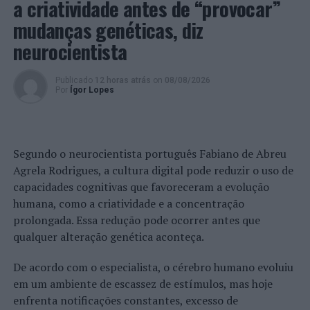
a criatividade antes de “provocar”
apreendido, sendo levantados os respetivos autos.
mudanças genéticas, diz
O detido foi presente perante a competente Autoridade
neurocientista
Judiciária no Tribunal Judicial da Comarca da Amadora,
tendo sido libertado e notificado para audiência futura.
Publicado
12 horas atrás
on
08/08/2026
Por
Ígor Lopes
Ocorrências do Comando Metropolitano de Lisboa
A
Divisão de Segurança a Transportes Públicos
, no
dia 08 de março, na união de freguesia de Queluz e Belas,
Segundo o neurocientista português Fabiano de Abreu
pelas 14h45, procedeu à detenção de um homem, com
Agrela Rodrigues, a cultura digital pode reduzir o uso de
52 anos, por existir sobre o mesmo um Mandado de
capacidades cognitivas que favoreceram a evolução
Detenção.
humana, como a criatividade e a concentração
prolongada. Essa redução pode ocorrer antes que
No âmbito da fiscalização aos estabelecimentos, na
qualquer alteração genética aconteça.
Estação Ferroviária de Queluz, os polícias avistaram o
suspeito sem fazer uso de máscara de proteção
De acordo com o especialista, o cérebro humano evoluiu
individual e a distribuir publicidade da sua atividade de
em um ambiente de escassez de estímulos, mas hoje
vidente, que, segundo o mesmo, não previu ser
enfrenta notificações constantes, excesso de
intercetado pela dinâmica da PSP, demonstrando, assim,