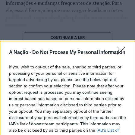
informações e mudanças frequentes de atenção. Para
um comportamento suspeito, motivo esse que levou à
ele, essa diferença impõe uma carga elevada ao córtex
sua abordagem proativa.
pré-frontal, responsável pelo planejamento e controle
executivo.
Foi solicitado documento de identificação para averiguar
se pendia algum ilícito criminal sobre o mesmo, tendo a
O pesquisador afirma que plataformas digitais também
CONTINUAR A LER
PSP apurado que tinha um Mandado de Detenção, por
estimulam continuamente o sistema de recompensa do
crime de ofensas à integridade física simples, para
cérebro, favorecendo a fadiga mental, a dificuldade de
A Nação -
Do Not Process My Personal Information
pagamento de 1800 euros, convertidos em 226 dias de
manter a atenção e a procrastinação. Na sua visão,
prisão subsidiária. O detido não efetuou o pagamento
ATUALIDADE
tarefas inacabadas permanecem ativas na memória e
If you wish to opt-out of the sale, sharing to third parties, or
voluntário da multa, tendo sido conduzido ao
“Millennium Estoril Open 2026”
processing of your personal or sensitive information for
aumentam a sensação de sobrecarga, enquanto o stress
Estabelecimento Prisional de Lisboa para cumprimento
targeted advertising by us, please use the below opt-out
prolongado pode elevar os níveis de cortisol e
regressou ao circuito ATP com
de pena.
section to confirm your selection. Please note that after your
prejudicar o desempenho cognitivo.
vitória do francês Luca Van Assche
opt-out request is processed you may continue seeing
No dia 08 de março, na união das freguesias de Agualva e
interest-based ads based on personal information utilized by
Fabiano de Abreu Agrela Rodrigues ressalta que não há
Mira-Sintra, pelas 21h35, procedeu à detenção de um
us or personal information disclosed to third parties prior to
Publicado
2 dias atrás
on
07/08/2026
evidências de que o ambiente digital provoque mudanças
your opt-out. You may separately opt-out of the further
Por
Ígor Lopes
jovem, com 20 anos, por suspeita da prática de crime de
genéticas na espécie humana. A adaptação observada,
disclosure of your personal information by third parties on the
posse de arma branca e produto estupefaciente.
afirma, ocorre por meio da neuroplasticidade, processo
IAB’s list of downstream participants. This information may
pelo qual os circuitos neurais se reorganizam em
also be disclosed by us to third parties on the
IAB’s List of
O suspeito encontrava-se no interior da Estação