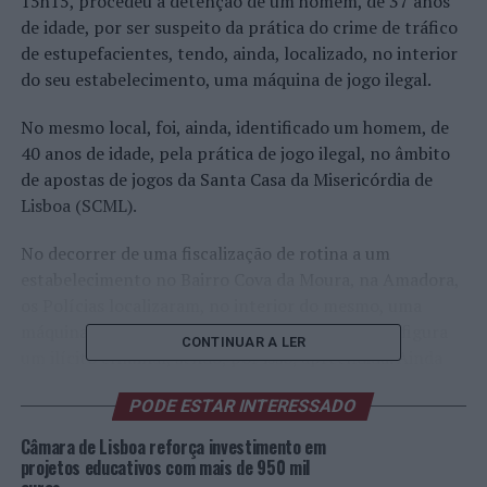
15h15, procedeu à detenção de um homem, de 37 anos
de idade, por ser suspeito da prática do crime de tráfico
de estupefacientes, tendo, ainda, localizado, no interior
do seu estabelecimento, uma máquina de jogo ilegal.
No mesmo local, foi, ainda, identificado um homem, de
40 anos de idade, pela prática de jogo ilegal, no âmbito
de apostas de jogos da Santa Casa da Misericórdia de
Lisboa (SCML).
No decorrer de uma fiscalização de rotina a um
estabelecimento no Bairro Cova da Moura, na Amadora,
os Polícias localizaram, no interior do mesmo, uma
máquina de jogo do género roleta, facto que configura
CONTINUAR A LER
um ilícito criminal, sendo, por isso, apreendida. Ainda
no mesmo estabelecimento, foi localizado produto
PODE ESTAR INTERESSADO
estupefaciente (haxixe) num total de 7,23 gramas,
dissimulado na parte de dentro do balcão, bem como,
Câmara de Lisboa reforça investimento em
uma balança de precisão e uma quantia monetária de
projetos educativos com mais de 950 mil