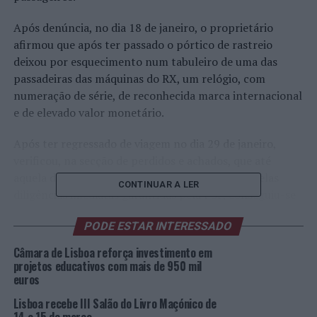
Após denúncia, no dia 18 de janeiro, o proprietário
afirmou que após ter passado o pórtico de rastreio
deixou por esquecimento num tabuleiro de uma das
passadeiras das máquinas do RX, um relógio, com
numeração de série, de reconhecida marca internacional
e de elevado valor monetário.
Após ter regressado de viagem no dia 29 de janeiro,
verificou, na secção de perdidos e achados, que até
aquela data ninguém havia entregue o achado. Pelas
CONTINUAR A LER
diligências imediatas garantidas pela PSP, conseguiu-se
chegar à identificação do suspeito, sendo um vigilante
PODE ESTAR INTERESSADO
da empresa de segurança que laborava naquela posição
e, de forma dissimulada, ficou com ele e que, depois de
Câmara de Lisboa reforça investimento em
confrontado, tentou colocá-lo junto de outros artigos
projetos educativos com mais de 950 mil
euros
ali deixados.
Lisboa recebe III Salão do Livro Maçónico de
Pela suspeita, foi-lhe retirado o cartão de identificação