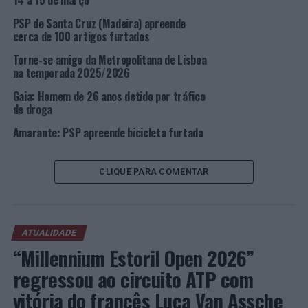
14 a 15 de março
aeroportuário impedindo que desempenhe funções
PSP de Santa Cruz (Madeira) apreende
naquele local do aeroporto, nos termos da Lei.
cerca de 100 artigos furtados
Aquando da abordagem policial, foi possível apreender,
Torne-se amigo da Metropolitana de Lisboa
na temporada 2025/2026
um relógio de marca Breitling (avaliado em cerca de três
mil euros).
Gaia: Homem de 26 anos detido por tráfico
de droga
A investigação segue termos e o artigo será entregue ao
Amarante: PSP apreende bicicleta furtada
seu legítimo proprietário.
Foi constituído arguido e prestou termo de identidade e
CLIQUE PARA COMENTAR
residência.
Foto: PSP.
ATUALIDADE
“Millennium Estoril Open 2026”
TÓPICOS RELACIONADOS:
AEROPORTO HUMBERTO DELGADO
CRIMINALIDADE
DESTAQUE
LISBOA
PSP
regressou ao circuito ATP com
PRÓXIMO
vitória do francês Luca Van Assche
Estudo sobre o tubarão-azul sublinha a importância da