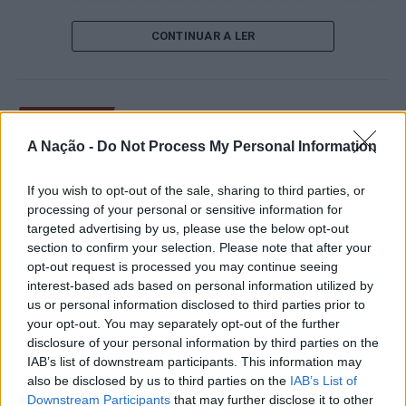
de um lugar no quadro principal. A cerimónia de
CONTINUAR A LER
abertura contou com a presença do presidente da
Câmara Municipal de Cascais, Nuno Piteira Lopes,
acompanhado pelo executivo municipal, assinalando o
início de uma competição que voltou a colocar o
ATUALIDADE
concelho no centro do calendário internacional do
Castelo Branco: “Bienal
A Nação -
Do Not Process My Personal Information
ténis.
Internacional de Artes e Ofícios”
Apesar das desistências de última hora de jogadores
If you wish to opt-out of the sale, sharing to third parties, or
promete afirmar artesanato,
como Casper Ruud (Noruega), Alejandro Davidovich
processing of your personal or sensitive information for
património e inovação como
targeted advertising by us, please use the below opt-out
Fokina (Espanha) e Matteo Arnaldi (Itália), a prova
section to confirm your selection. Please note that after your
“motores de desenvolvimento
apresentou um quadro competitivo de elevado nível,
opt-out request is processed you may continue seeing
liderado pelo russo Andrey Rublev, primeiro cabeça de
económico e cultural” do município
interest-based ads based on personal information utilized by
série, pelo italiano Luciano Darderi, pelo chileno
us or personal information disclosed to third parties prior to
português
Alejandro Tabilo e pelo belga Alexander Blockx.
your opt-out. You may separately opt-out of the further
Um dos momentos mais aguardados da semana foi
disclosure of your personal information by third parties on the
Publicado
1 dia atrás
on
07/08/2026
também o regresso do suíço Stan Wawrinka ao Estoril,
IAB’s list of downstream participants. This information may
Por
Ígor Lopes
also be disclosed by us to third parties on the
IAB’s List of
integrado na digressão de despedida do antigo vencedor
Downstream Participants
that may further disclose it to other