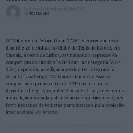
proteção e da preservação dos canhões submarinos
Publicado
1 dia atrás
on
07/08/2026
NÃO PERCA
Por
Ígor Lopes
Aeroporto de Lisboa: Detido por furto nas Lojas
Portugal Duty Free
O “Millennium Estoril Open 2026” decorreu entre os
dias 18 e 26 de julho, no Clube de Ténis do Estoril, em
Cascais, a oeste de Lisboa, assinalando o regresso da
competição ao circuito “ATP Tour” na categoria “ATP
250”, depois de, na edição anterior, ter integrado o
circuito “Challenger”. O francês Luca Van Assche
conquistou o primeiro título ATP da carreira ao
derrotar o belga Alexander Blockx na final, encerrando
uma edição marcada pela elevada competitividade, pela
forte presença de tenistas portugueses e pela projeção
internacional do evento.
O torneio arrancou com a fase de qualificação, nos dias
18 e 19 de julho, reunindo dezenas de atletas em busca