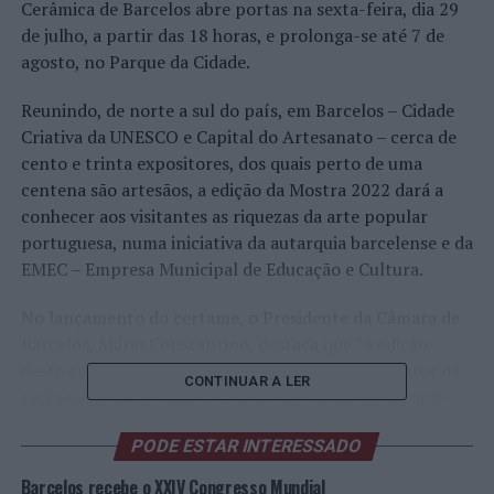
Cerâmica de Barcelos abre portas na sexta-feira, dia 29
de julho, a partir das 18 horas, e prolonga-se até 7 de
agosto, no Parque da Cidade.
Reunindo, de norte a sul do país, em Barcelos – Cidade
Criativa da UNESCO e Capital do Artesanato – cerca de
cento e trinta expositores, dos quais perto de uma
centena são artesãos, a edição da Mostra 2022 dará a
conhecer aos visitantes as riquezas da arte popular
portuguesa, numa iniciativa da autarquia barcelense e da
EMEC – Empresa Municipal de Educação e Cultura.
No lançamento do certame, o Presidente da Câmara de
Barcelos, Mário Constantino, destaca que “a edição
deste ano da Mostra pretende valorizar os produtos da
CONTINUAR A LER
terra e o trabalho dos artesãos barcelenses, pois mais
que artistas da atualidade, cada artesão é um repositório
PODE ESTAR INTERESSADO
da memória comum e de um saber-fazer muito nosso”.
Nesse sentido, o autarca diz que esta é “mais uma
Barcelos recebe o XXIV Congresso Mundial