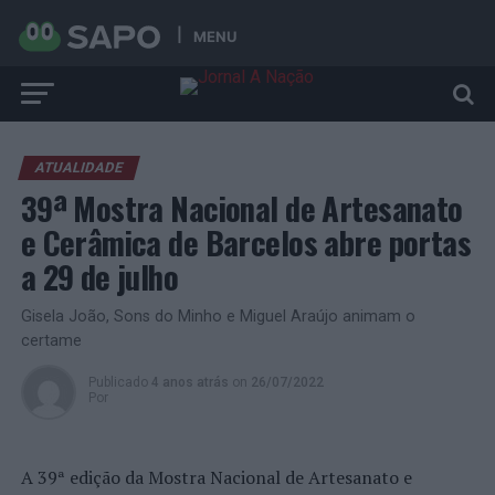
MENU
ATUALIDADE
39ª Mostra Nacional de Artesanato
e Cerâmica de Barcelos abre portas
a 29 de julho
Gisela João, Sons do Minho e Miguel Araújo animam o
certame
Publicado
4 anos atrás
on
26/07/2022
Por
A 39ª edição da Mostra Nacional de Artesanato e