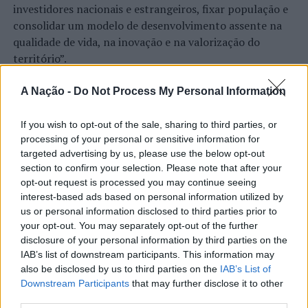
melhor maneira. Assim, todos os dias, pode jantar ou,
investidores nacionais e estrangeiros, fixar população e
simplesmente, petiscar nas tasquinhas de comida
consolidar um modelo de desenvolvimento assente na
regional no recinto da Praça de Alimentação, assistir e
qualidade de vida, na inovação e na valorização do
participar nas arruadas de folclore, meter as mãos no
território”.
barro nos
workshops
criativos, ou simplesmente fazer
As declarações foram prestadas à Agência
compras nos stands dos artesãos ou no mercado
Incomparáveis no âmbito de mais uma edição da Feira de
A Nação -
Do Not Process My Personal Information
dedicado à gastronomia e vinhos.
São Tiago, que decorreu entre os dias 16 e 26 de julho,
na Covilhã, sendo considerada um dos mais antigos
If you wish to opt-out of the sale, sharing to third parties, or
Gala de homenagem aos artesãos encerra o certame
certames populares de Portugal. Com origens medievais
processing of your personal or sensitive information for
targeted advertising by us, please use the below opt-out
e realizada anualmente na “Cidade Neve”, a feira conjuga
A 39ª Mostra Nacional de Artesanato e Cerâmica de
section to confirm your selection. Please note that after your
CONTINUAR A LER
tradição, atividade económica, comércio, gastronomia,
Barcelos reservou para o dia de encerramento –
opt-out request is processed you may continue seeing
animação cultural e divulgação empresarial,
domingo, 7 de agosto, às 22 horas, um dos momentos
interest-based ads based on personal information utilized by
constituindo um dos principais momentos de promoção
mais emblemáticos do certame: a realização da “Gala do
us or personal information disclosed to third parties prior to
do município e da Beira Interior.
your opt-out. You may separately opt-out of the further
Artesanato”, iniciativa que pretende homenagear os
ATUALIDADE
disclosure of your personal information by third parties on the
artesãos barcelenses, sendo atribuídos os prémios
Rio de Janeiro: Governo do Estado
Para António Carlos, o crescimento alcançado ao longo
IAB’s list of downstream participants. This information may
“Inovação”, “Revelação Artesanato Contemporâneo”,
propõe parceria com a FUNCEX para
dos últimos anos representa o cumprimento dos
also be disclosed by us to third parties on the
IAB’s List of
“Revelação Artesanato Tradicional”, “Prémio Carreira”,
Downstream Participants
that may further disclose it to other
objetivos que traçou quando iniciou o seu percurso no
“reforçar inteligência sobre
e melhor “
Stand
da Mostra”.
third parties.
setor imobiliário. O empresário considera que o