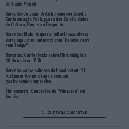
excelente oportunidade de valorizar os artesãos
de Saúde Mental
enquanto artistas de excelência, protagonistas na
Barcelos: Joaquim Brito homenageado pela
defesa, preservação e valorização da identidade social e
Confederação Portuguesa das Coletividades
cultural de Barcelos”.
de Cultura, Recreio e Desporto
Barcelos: Mais de quatro mil crianças vivem
A Mostra de Artesanato e Cerâmica de Barcelos é uma
dias mágicos na natureza com “Brincadeiras
verdadeira montra viva das artes e ofícios portugueses.
sem Tempo”
Desde o trabalhar o barro – olaria e figurado -, à cestaria,
Barcelos: Conferência sobre Fibromialgia a
bordados e linhos, passando pelos trabalhos em madeira
30 de maio no IPCA
e em cobre, artigos em pele e têxteis, até ao artesanato
Barcelos serve sabores de bacalhau em 41
contemporâneo e joalharia, estes são alguns dos
restaurantes num fim de semana
exemplos da atividade artesanal que poderá ser
gastronómico imperdível
apreciada no decorrer do certame.
Tim encerra “Concertos de Primavera” em
Anadia
Programa de animação: concertos de Gisela João,
Sons do Minho e Miguel Araújo
CLIQUE PARA COMENTAR
Além da Mostra propriamente dita, esta iniciativa conta
com um vastíssimo e diversificado programa de